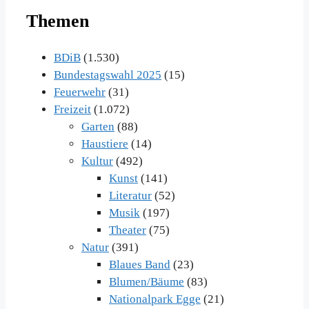
Beiträge
Themen
im
Archiv
BDiB
(1.530)
Bundestagswahl 2025
(15)
Feuerwehr
(31)
Freizeit
(1.072)
Garten
(88)
Haustiere
(14)
Kultur
(492)
Kunst
(141)
Literatur
(52)
Musik
(197)
Theater
(75)
Natur
(391)
Blaues Band
(23)
Blumen/Bäume
(83)
Nationalpark Egge
(21)