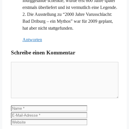
Iburggelände schenkte, wurde erst 600 Jahre später
erstmals überliefert und ist vermutlich eine Legende.
2. Die Ausstellung zu “2000 Jahre Varusschlacht:
Bad Driburg – ein Mythos” war für 2009 geplant,
hat aber nicht stattgefunden.
Antworten
Schreibe einen Kommentar
Kommentar
Name
E-
Mail-
Website
Adresse