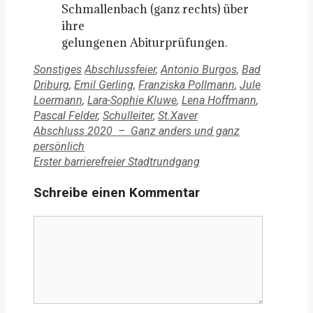
Schmallenbach (ganz rechts) über
ihre
gelungenen Abiturprüfungen.
Kategorien
Schlagwörter
Sonstiges
Abschlussfeier
,
Antonio Burgos
,
Bad
Driburg
,
Emil Gerling
,
Franziska Pollmann
,
Jule
Loermann
,
Lara-Sophie Kluwe
,
Lena Hoffmann
,
Pascal Felder
,
Schulleiter
,
St.Xaver
Abschluss 2020 – Ganz anders und ganz
persönlich
Erster barrierefreier Stadtrundgang
Schreibe einen Kommentar
Kommentar