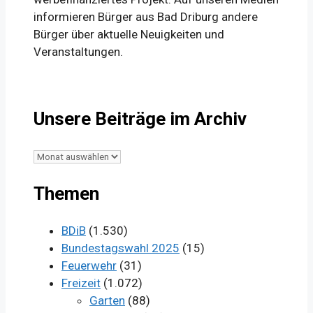
informieren Bürger aus Bad Driburg andere
Bürger über aktuelle Neuigkeiten und
Veranstaltungen.
Unsere Beiträge im Archiv
Unsere
Beiträge
Themen
im
Archiv
BDiB
(1.530)
Bundestagswahl 2025
(15)
Feuerwehr
(31)
Freizeit
(1.072)
Garten
(88)