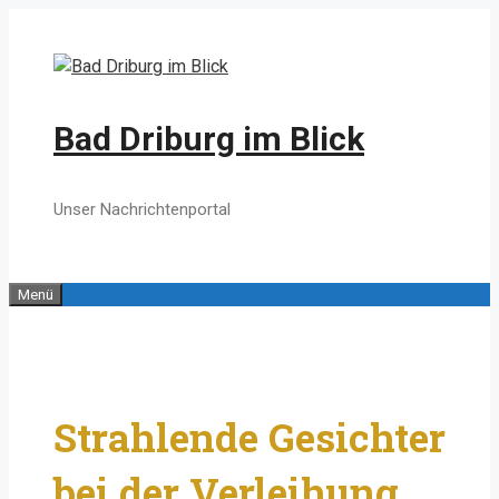
Zum
Inhalt
springen
Bad Driburg im Blick
Unser Nachrichtenportal
Menü
Strahlende Gesichter
bei der Verleihung