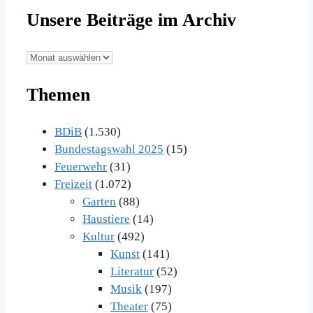
Unsere Beiträge im Archiv
Unsere
Beiträge
Themen
im
Archiv
BDiB
(1.530)
Bundestagswahl 2025
(15)
Feuerwehr
(31)
Freizeit
(1.072)
Garten
(88)
Haustiere
(14)
Kultur
(492)
Kunst
(141)
Literatur
(52)
Musik
(197)
Theater
(75)