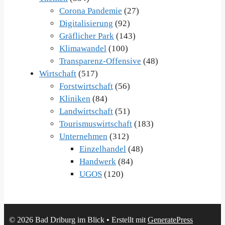
Corona Pandemie
(27)
Digitalisierung
(92)
Gräflicher Park
(143)
Klimawandel
(100)
Transparenz-Offensive
(48)
Wirtschaft
(517)
Forstwirtschaft
(56)
Kliniken
(84)
Landwirtschaft
(51)
Tourismuswirtschaft
(183)
Unternehmen
(312)
Einzelhandel
(48)
Handwerk
(84)
UGOS
(120)
© 2026 Bad Driburg im Blick
• Erstellt mit
GeneratePress