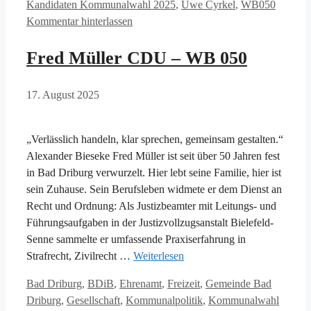
Kandidaten Kommunalwahl 2025
,
Uwe Cyrkel
,
WB050
Kommentar hinterlassen
Fred Müller CDU – WB 050
17. August 2025
„Verlässlich handeln, klar sprechen, gemeinsam gestalten.“
Alexander Bieseke Fred Müller ist seit über 50 Jahren fest
in Bad Driburg verwurzelt. Hier lebt seine Familie, hier ist
sein Zuhause. Sein Berufsleben widmete er dem Dienst an
Recht und Ordnung: Als Justizbeamter mit Leitungs- und
Führungsaufgaben in der Justizvollzugsanstalt Bielefeld-
Senne sammelte er umfassende Praxiserfahrung in
Strafrecht, Zivilrecht …
Weiterlesen
Kategorien
Bad Driburg
,
BDiB
,
Ehrenamt
,
Freizeit
,
Gemeinde Bad
Driburg
,
Gesellschaft
,
Kommunalpolitik
,
Kommunalwahl