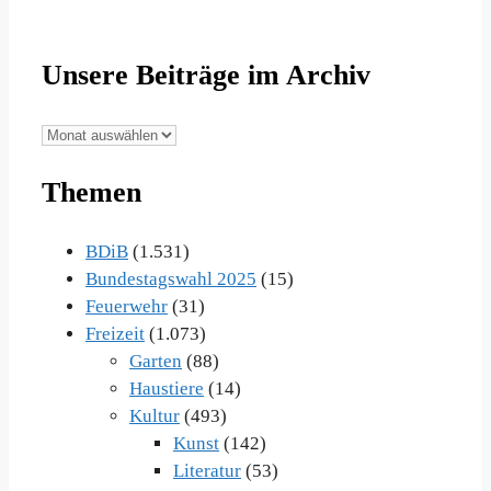
Unsere Beiträge im Archiv
Unsere
Beiträge
Themen
im
Archiv
BDiB
(1.531)
Bundestagswahl 2025
(15)
Feuerwehr
(31)
Freizeit
(1.073)
Garten
(88)
Haustiere
(14)
Kultur
(493)
Kunst
(142)
Literatur
(53)