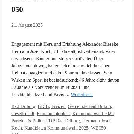
050
21. August 2025
Engagement mit Herz und Erfahrung Alexander Bieseke
Hermann Josef Koch, 71 Jahre alt, ist verheiratet, Vater
erwachsener Kinder und stolzer Großvater. Über
Jahrzehnte hinweg hat er sich ehrenamtlich in seiner
Heimat engagiert und dabei Spuren hinterlassen. Sein
Wirken im Sport ist beeindruckend: 46 Jahre aktiv, davon
22 Jahre als Vorsitzender im Fußball- und
Leichtathletikverband Kreis …
Weiterlesen
Kategorien
Bad Driburg
,
BDiB
,
Freizeit
,
Gemeinde Bad Driburg
,
Gesellschaft
,
Kommunalpolitik
,
Kommunalwahl 2025
,
Schlagwörter
Parteien & Politik
FDP Bad Driburg
,
Hermann Josef
Koch
,
Kandidaten Kommunalwahl 2025
,
WB050