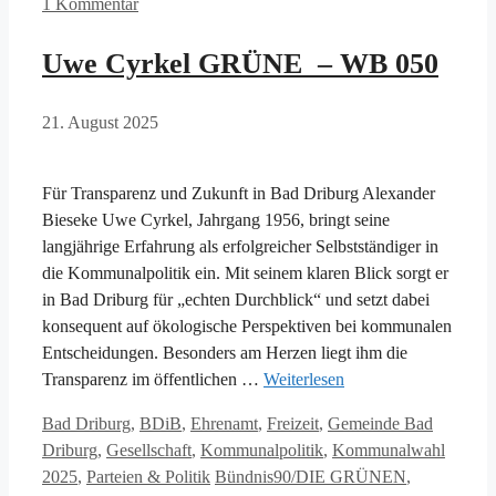
1 Kommentar
Uwe Cyrkel GRÜNE – WB 050
21. August 2025
Für Transparenz und Zukunft in Bad Driburg Alexander
Bieseke Uwe Cyrkel, Jahrgang 1956, bringt seine
langjährige Erfahrung als erfolgreicher Selbstständiger in
die Kommunalpolitik ein. Mit seinem klaren Blick sorgt er
in Bad Driburg für „echten Durchblick“ und setzt dabei
konsequent auf ökologische Perspektiven bei kommunalen
Entscheidungen. Besonders am Herzen liegt ihm die
Transparenz im öffentlichen …
Weiterlesen
Kategorien
Bad Driburg
,
BDiB
,
Ehrenamt
,
Freizeit
,
Gemeinde Bad
Driburg
,
Gesellschaft
,
Kommunalpolitik
,
Kommunalwahl
Schlagwörter
2025
,
Parteien & Politik
Bündnis90/DIE GRÜNEN
,