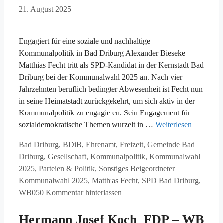
21. August 2025
Engagiert für eine soziale und nachhaltige
Kommunalpolitik in Bad Driburg Alexander Bieseke
Matthias Fecht tritt als SPD-Kandidat in der Kernstadt Bad
Driburg bei der Kommunalwahl 2025 an. Nach vier
Jahrzehnten beruflich bedingter Abwesenheit ist Fecht nun
in seine Heimatstadt zurückgekehrt, um sich aktiv in der
Kommunalpolitik zu engagieren. Sein Engagement für
sozialdemokratische Themen wurzelt in …
Weiterlesen
Kategorien
Bad Driburg
,
BDiB
,
Ehrenamt
,
Freizeit
,
Gemeinde Bad
Driburg
,
Gesellschaft
,
Kommunalpolitik
,
Kommunalwahl
Schlagwörter
2025
,
Parteien & Politik
,
Sonstiges
Beigeordneter
Kommunalwahl 2025
,
Matthias Fecht
,
SPD Bad Driburg
,
WB050
Kommentar hinterlassen
Hermann Josef Koch FDP – WB