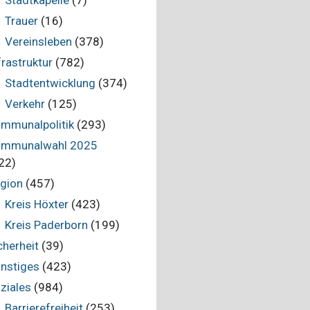
Stadtkapelle
(7)
Trauer
(16)
Vereinsleben
(378)
frastruktur
(782)
Stadtentwicklung
(374)
Verkehr
(125)
mmunalpolitik
(293)
mmunalwahl 2025
22)
gion
(457)
Kreis Höxter
(423)
Kreis Paderborn
(199)
cherheit
(39)
nstiges
(423)
ziales
(984)
Barrierefreiheit
(253)