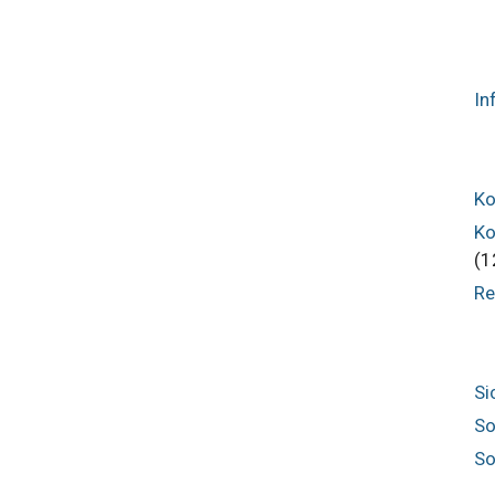
In
Ko
Ko
(1
Re
Si
So
So