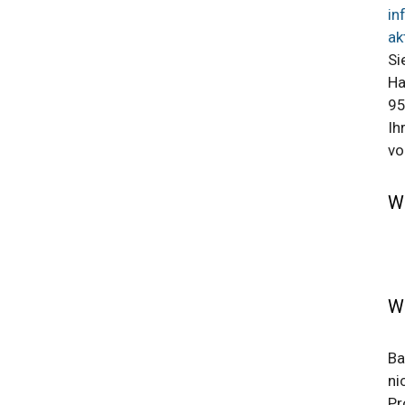
in
ak
Si
Ha
95
Ih
vo
W
W
Ba
ni
Pr