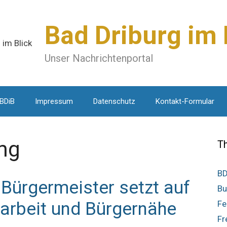
Bad Driburg im 
Unser Nachrichtenportal
 BDiB
Impressum
Datenschutz
Kontakt-Formular
ng
T
BD
r Bürgermeister setzt auf
Bu
rbeit und Bürgernähe
Fe
Fr