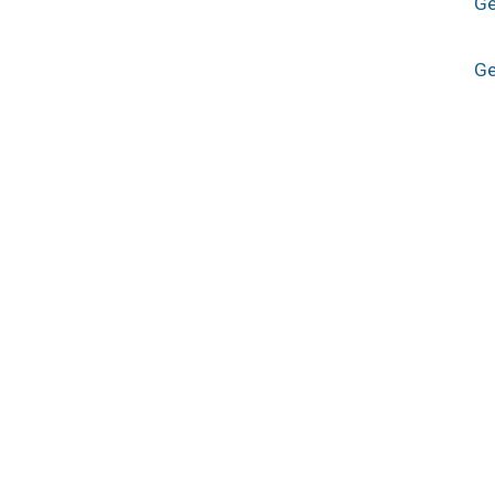
Ge
Ge