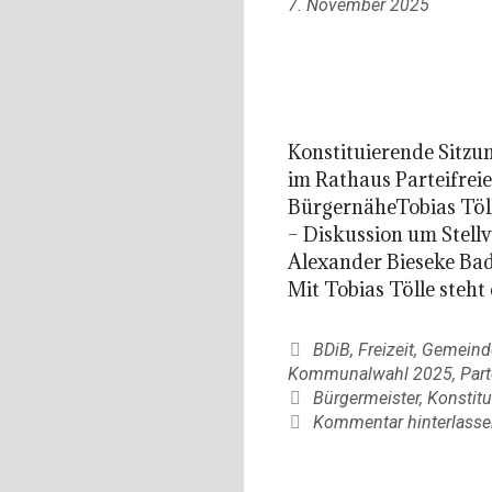
7. November 2025
Konstituierende Sitzu
im Rathaus Parteifrei
BürgernäheTobias Töll
– Diskussion um Stell
Alexander Bieseke Bad
Mit Tobias Tölle steh
Kategorien
BDiB
,
Freizeit
,
Gemeinde
Kommunalwahl 2025
,
Part
Schlagwörter
Bürgermeister
,
Konstitu
Kommentar hinterlasse