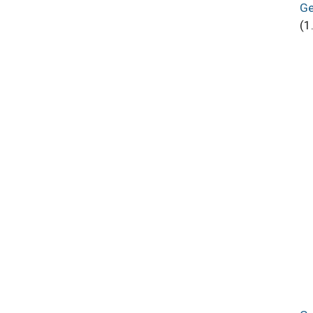
Ge
(1