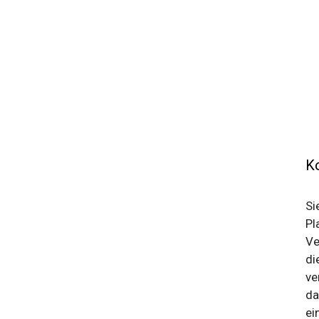
Ko
Si
Pl
Ve
di
ve
da
ei