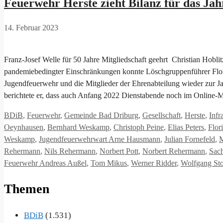
Feuerwehr Herste zieht Bilanz für das Jah
14. Februar 2023
Franz-Josef Welle für 50 Jahre Mitgliedschaft geehrt Christian Hobli
pandemiebedingter Einschränkungen konnte Löschgruppenführer Flor
Jugendfeuerwehr und die Mitglieder der Ehrenabteilung wieder zur 
berichtete er, dass auch Anfang 2022 Dienstabende noch im Online-M
Kategorien
BDiB
,
Feuerwehr
,
Gemeinde Bad Driburg
,
Gesellschaft
,
Herste
,
Infr
Oeynhausen
,
Bernhard Weskamp
,
Christoph Peine
,
Elias Peters
,
Flor
Weskamp
,
Jugendfeuerwehrwart Arne Hausmann
,
Julian Fornefeld
,
Rehermann
,
Nils Rehermann
,
Norbert Pott
,
Norbert Rehermann
,
Sach
Feuerwehr Andreas Außel
,
Tom Mikus
,
Werner Ridder
,
Wolfgang St
Themen
BDiB
(1.531)