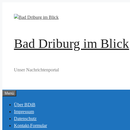
Zum
Inhalt
springen
Bad Driburg im Blick
Unser Nachrichtenportal
Menü
Über BDiB
Impressum
Datenschutz
Kontakt-Formular