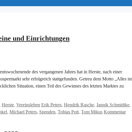
eine und Einrichtungen
ntswochenende des vergangenen Jahres hat in Herste, nach einer
uspermarkt sehr erfolgreich stattgefunden. Getreu dem Motto „Alles ist
klichen Situation, einen Teil des Gewinnes des letzten Marktes zu
Schlagwörter
,
Herste
,
Vereinsleben
Erik Peters
,
Hendrik Rasche
,
Jannik Schmidtke
,
nkel
,
Michael Peters
,
Spenden
,
Tobias Pott
,
Tom Mikus
Kommentar