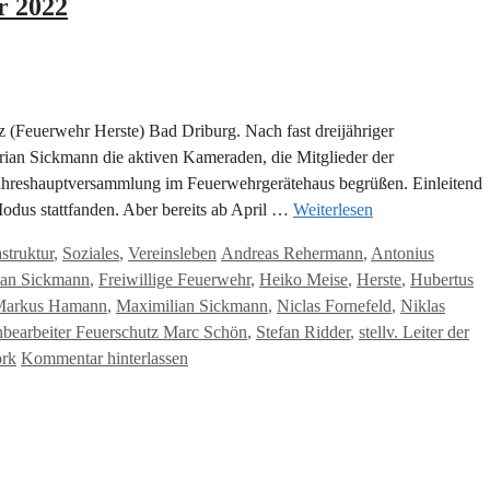
r 2022
tz (Feuerwehr Herste) Bad Driburg. Nach fast dreijähriger
ian Sickmann die aktiven Kameraden, die Mitglieder der
Jahreshauptversammlung im Feuerwehrgerätehaus begrüßen. Einleitend
odus stattfanden. Aber bereits ab April …
Weiterlesen
Schlagwörter
astruktur
,
Soziales
,
Vereinsleben
Andreas Rehermann
,
Antonius
ian Sickmann
,
Freiwillige Feuerwehr
,
Heiko Meise
,
Herste
,
Hubertus
Markus Hamann
,
Maximilian Sickmann
,
Niclas Fornefeld
,
Niklas
bearbeiter Feuerschutz Marc Schön
,
Stefan Ridder
,
stellv. Leiter der
ork
Kommentar hinterlassen