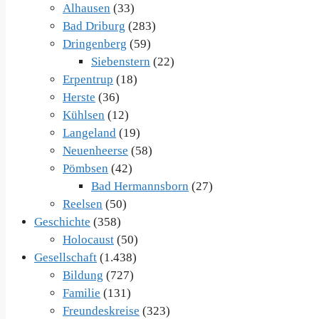
Alhausen
(33)
Bad Driburg
(283)
Dringenberg
(59)
Siebenstern
(22)
Erpentrup
(18)
Herste
(36)
Kühlsen
(12)
Langeland
(19)
Neuenheerse
(58)
Pömbsen
(42)
Bad Hermannsborn
(27)
Reelsen
(50)
Geschichte
(358)
Holocaust
(50)
Gesellschaft
(1.438)
Bildung
(727)
Familie
(131)
Freundeskreise
(323)