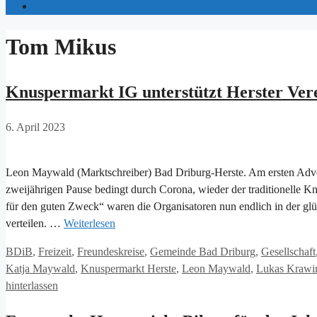
Tom Mikus
Knuspermarkt IG unterstützt Herster Ver
6. April 2023
Leon Maywald (Marktschreiber) Bad Driburg-Herste. Am ersten Adve
zweijährigen Pause bedingt durch Corona, wieder der traditionelle Kn
für den guten Zweck“ waren die Organisatoren nun endlich in der glüc
verteilen. …
Weiterlesen
Kategorien
BDiB
,
Freizeit
,
Freundeskreise
,
Gemeinde Bad Driburg
,
Gesellschaft
Katja Maywald
,
Knuspermarkt Herste
,
Leon Maywald
,
Lukas Krawi
hinterlassen