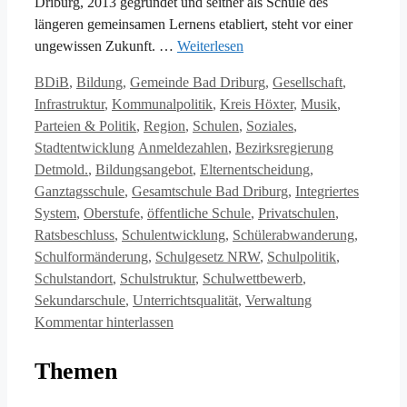
Driburg, 2013 gegründet und seither als Schule des
längeren gemeinsamen Lernens etabliert, steht vor einer
ungewissen Zukunft. …
Weiterlesen
Kategorien
BDiB
,
Bildung
,
Gemeinde Bad Driburg
,
Gesellschaft
,
Infrastruktur
,
Kommunalpolitik
,
Kreis Höxter
,
Musik
,
Parteien & Politik
,
Region
,
Schulen
,
Soziales
,
Schlagwörter
Stadtentwicklung
Anmeldezahlen
,
Bezirksregierung
Detmold.
,
Bildungsangebot
,
Elternentscheidung
,
Ganztagsschule
,
Gesamtschule Bad Driburg
,
Integriertes
System
,
Oberstufe
,
öffentliche Schule
,
Privatschulen
,
Ratsbeschluss
,
Schulentwicklung
,
Schülerabwanderung
,
Schulformänderung
,
Schulgesetz NRW
,
Schulpolitik
,
Schulstandort
,
Schulstruktur
,
Schulwettbewerb
,
Sekundarschule
,
Unterrichtsqualität
,
Verwaltung
Kommentar hinterlassen
Themen