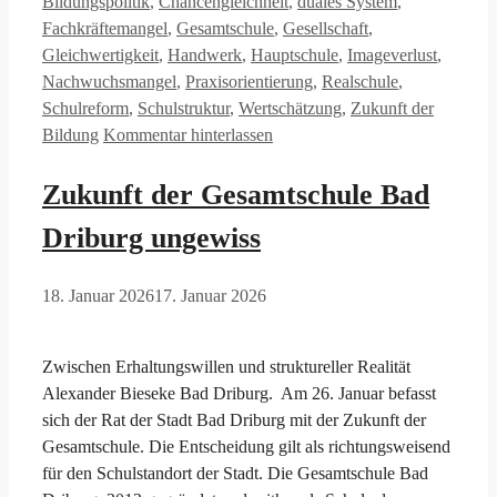
Bildungspolitik
,
Chancengleichheit
,
duales System
,
Fachkräftemangel
,
Gesamtschule
,
Gesellschaft
,
Gleichwertigkeit
,
Handwerk
,
Hauptschule
,
Imageverlust
,
Nachwuchsmangel
,
Praxisorientierung
,
Realschule
,
Schulreform
,
Schulstruktur
,
Wertschätzung
,
Zukunft der
Bildung
Kommentar hinterlassen
Zukunft der Gesamtschule Bad
Driburg ungewiss
18. Januar 2026
17. Januar 2026
Zwischen Erhaltungswillen und struktureller Realität
Alexander Bieseke Bad Driburg. Am 26. Januar befasst
sich der Rat der Stadt Bad Driburg mit der Zukunft der
Gesamtschule. Die Entscheidung gilt als richtungsweisend
für den Schulstandort der Stadt. Die Gesamtschule Bad