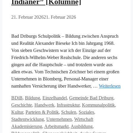
Indianer” [Kolumne]
21. Februar 2026
21. Februar 2026
Bad Driburgs Schulpolitik – Bildung zwischen Anspruch
und Realität Alexander Bieseke Ich bin Jahrgang 1968.
Von sieben Geschwistern war ich der Einzige auf der
Friedrich-Wilhelm-Weber Realschule. Die anderen sechs
gingen auf die Hauptschule – und trotzdem wurde aus
allen etwas. Vom Technischen Zeichner bei einem großen
Unternehmen in Blomberg, Personal-Manager einer
namhaften Versicherung über Handwerker, …
Weiterlesen
Kategorien
BDiB
,
Bildung
,
Einzelhandel
,
Gemeinde Bad Driburg
,
Geschichte
,
Handwerk
,
Infrastruktur
,
Kommunalpolitik
,
Kultur
,
Parteien & Politik
,
Schulen
,
Soziales
,
Schlagwörter
Stadtentwicklung
,
Unternehmen
,
Wirtschaft
Akademisierung
,
Arbeitsmarkt
,
Ausbildung
,