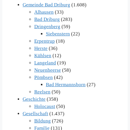
Gemeinde Bad Driburg
(1.608)
Alhausen
(33)
Bad Driburg
(283)
Dringenberg
(59)
Siebenstern
(22)
Erpentrup
(18)
Herste
(36)
Kühlsen
(12)
Langeland
(19)
Neuenheerse
(58)
Pömbsen
(42)
Bad Hermannsborn
(27)
Reelsen
(50)
Geschichte
(358)
Holocaust
(50)
Gesellschaft
(1.437)
Bildung
(726)
Familie
(131)