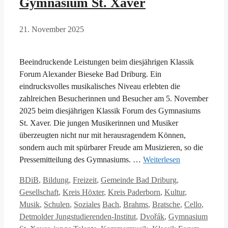
Gymnasium St. Xaver
21. November 2025
Beeindruckende Leistungen beim diesjährigen Klassik
Forum Alexander Bieseke Bad Driburg. Ein
eindrucksvolles musikalisches Niveau erlebten die
zahlreichen Besucherinnen und Besucher am 5. November
2025 beim diesjährigen Klassik Forum des Gymnasiums
St. Xaver. Die jungen Musikerinnen und Musiker
überzeugten nicht nur mit herausragendem Können,
sondern auch mit spürbarer Freude am Musizieren, so die
Pressemitteilung des Gymnasiums. …
Weiterlesen
Kategorien
BDiB
,
Bildung
,
Freizeit
,
Gemeinde Bad Driburg
,
Gesellschaft
,
Kreis Höxter
,
Kreis Paderborn
,
Kultur
,
Schlagwörter
Musik
,
Schulen
,
Soziales
Bach
,
Brahms
,
Bratsche
,
Cello
,
Detmolder Jungstudierenden-Institut
,
Dvořák
,
Gymnasium