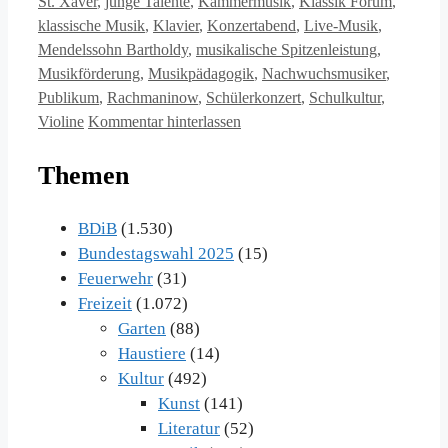
St. Xaver
,
junge Talente
,
Kammermusik
,
Klassik Forum
,
klassische Musik
,
Klavier
,
Konzertabend
,
Live-Musik
,
Mendelssohn Bartholdy
,
musikalische Spitzenleistung
,
Musikförderung
,
Musikpädagogik
,
Nachwuchsmusiker
,
Publikum
,
Rachmaninow
,
Schülerkonzert
,
Schulkultur
,
Violine
Kommentar hinterlassen
Themen
BDiB
(1.530)
Bundestagswahl 2025
(15)
Feuerwehr
(31)
Freizeit
(1.072)
Garten
(88)
Haustiere
(14)
Kultur
(492)
Kunst
(141)
Literatur
(52)