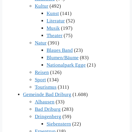
Kultur
(492)
Kunst
(141)
Literatur
(52)
Musik
(197)
Theater
(75)
Natur
(391)
Blaues Band
(23)
Blumen/Bäume
(83)
Nationalpark Egge
(21)
Reisen
(126)
Sport
(134)
Tourismus
(311)
Gemeinde Bad Driburg
(1.608)
Alhausen
(33)
Bad Driburg
(283)
Dringenberg
(59)
Siebenstern
(22)
Erpentrup
(18)