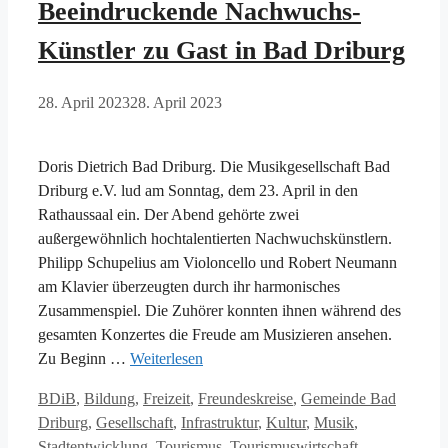
Beeindruckende Nachwuchs-
Künstler zu Gast in Bad Driburg
28. April 2023
28. April 2023
Doris Dietrich Bad Driburg. Die Musikgesellschaft Bad
Driburg e.V. lud am Sonntag, dem 23. April in den
Rathaussaal ein. Der Abend gehörte zwei
außergewöhnlich hochtalentierten Nachwuchskünstlern.
Philipp Schupelius am Violoncello und Robert Neumann
am Klavier überzeugten durch ihr harmonisches
Zusammenspiel. Die Zuhörer konnten ihnen während des
gesamten Konzertes die Freude am Musizieren ansehen.
Zu Beginn …
Weiterlesen
Kategorien
BDiB
,
Bildung
,
Freizeit
,
Freundeskreise
,
Gemeinde Bad
Driburg
,
Gesellschaft
,
Infrastruktur
,
Kultur
,
Musik
,
Stadtentwicklung
,
Tourismus
,
Tourismuswirtschaft
,