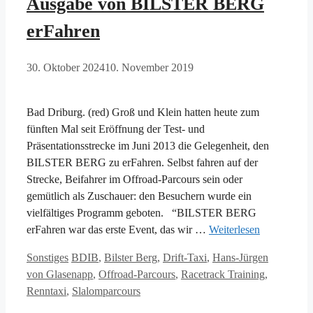
Ausgabe von BILSTER BERG
erFahren
30. Oktober 2024
10. November 2019
Bad Driburg. (red) Groß und Klein hatten heute zum
fünften Mal seit Eröffnung der Test- und
Präsentationsstrecke im Juni 2013 die Gelegenheit, den
BILSTER BERG zu erFahren. Selbst fahren auf der
Strecke, Beifahrer im Offroad-Parcours sein oder
gemütlich als Zuschauer: den Besuchern wurde ein
vielfältiges Programm geboten. “BILSTER BERG
erFahren war das erste Event, das wir …
Weiterlesen
Kategorien
Schlagwörter
Sonstiges
BDIB
,
Bilster Berg
,
Drift-Taxi
,
Hans-Jürgen
von Glasenapp
,
Offroad-Parcours
,
Racetrack Training
,
Renntaxi
,
Slalomparcours