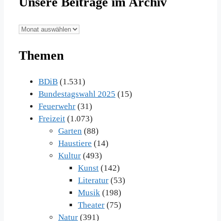
Unsere Beiträge im Archiv
Unsere
Beiträge
Themen
im
Archiv
BDiB
(1.531)
Bundestagswahl 2025
(15)
Feuerwehr
(31)
Freizeit
(1.073)
Garten
(88)
Haustiere
(14)
Kultur
(493)
Kunst
(142)
Literatur
(53)
Musik
(198)
Theater
(75)
Natur
(391)