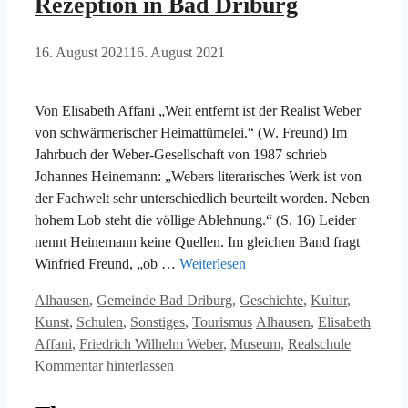
Rezeption in Bad Driburg
16. August 2021
16. August 2021
Von Elisabeth Affani „Weit entfernt ist der Realist Weber
von schwärmerischer Heimattümelei.“ (W. Freund) Im
Jahrbuch der Weber-Gesellschaft von 1987 schrieb
Johannes Heinemann: „Webers literarisches Werk ist von
der Fachwelt sehr unterschiedlich beurteilt worden. Neben
hohem Lob steht die völlige Ablehnung.“ (S. 16) Leider
nennt Heinemann keine Quellen. Im gleichen Band fragt
Winfried Freund, „ob …
Weiterlesen
Kategorien
Alhausen
,
Gemeinde Bad Driburg
,
Geschichte
,
Kultur
,
Schlagwörter
Kunst
,
Schulen
,
Sonstiges
,
Tourismus
Alhausen
,
Elisabeth
Affani
,
Friedrich Wilhelm Weber
,
Museum
,
Realschule
Kommentar hinterlassen