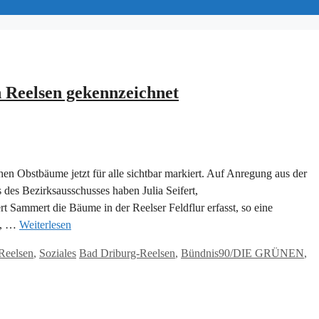
n Reelsen gekennzeichnet
en Obstbäume jetzt für alle sichtbar markiert. Auf Anregung aus der
des Bezirksausschusses haben Julia Seifert,
t Sammert die Bäume in der Reelser Feldflur erfasst, so eine
w, …
Weiterlesen
Schlagwörter
Reelsen
,
Soziales
Bad Driburg-Reelsen
,
Bündnis90/DIE GRÜNEN
,