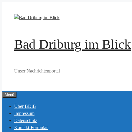
Zum
Inhalt
springen
Bad Driburg im Blick
Unser Nachrichtenportal
Menü
Über BDiB
Impressum
Datenschutz
Kontakt-Formular