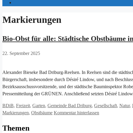
Markierungen
Bio-Obst für alle: Städtische Obstbäume i
22. September 2025
Alexander Bieseke Bad Driburg-Reelsen. In Reelsen sind die städtisch
Bürgerschaft, insbesondere durch Désiré Lindow, und nach Beschluss 
Bezirksausschussvorsitzende, und der städtische Bauminspektor Rober
Pressemitteilung der GRÜNEN. Anschließend setzten Désiré Lindo
Kategorien
BDiB
,
Freizeit
,
Garten
,
Gemeinde Bad Driburg
,
Gesellschaft
,
Natur
,
Markierungen
,
Obstbäume
Kommentar hinterlassen
Themen