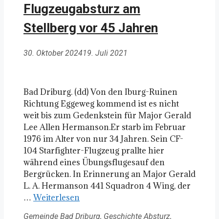
Flugzeugabsturz am
Stellberg vor 45 Jahren
30. Oktober 2024
19. Juli 2021
Bad Driburg. (dd) Von den Iburg-Ruinen
Richtung Eggeweg kommend ist es nicht
weit bis zum Gedenkstein für Major Gerald
Lee Allen Hermanson.Er starb im Februar
1976 im Alter von nur 34 Jahren. Sein CF-
104 Starfighter-Flugzeug prallte hier
während eines Übungsflugesauf den
Bergrücken. In Erinnerung an Major Gerald
L. A. Hermanson 441 Squadron 4 Wing, der
…
Weiterlesen
Kategorien
Schlagwörter
Gemeinde Bad Driburg
,
Geschichte
Absturz
,