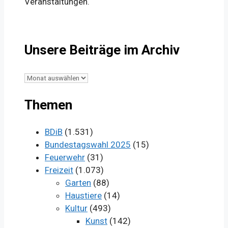
Veranstaltungen.
Unsere Beiträge im Archiv
Unsere
Beiträge
Themen
im
Archiv
BDiB
(1.531)
Bundestagswahl 2025
(15)
Feuerwehr
(31)
Freizeit
(1.073)
Garten
(88)
Haustiere
(14)
Kultur
(493)
Kunst
(142)