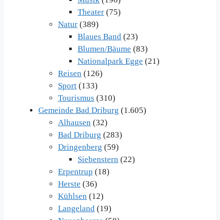
Theater
(75)
Natur
(389)
Blaues Band
(23)
Blumen/Bäume
(83)
Nationalpark Egge
(21)
Reisen
(126)
Sport
(133)
Tourismus
(310)
Gemeinde Bad Driburg
(1.605)
Alhausen
(32)
Bad Driburg
(283)
Dringenberg
(59)
Siebenstern
(22)
Erpentrup
(18)
Herste
(36)
Kühlsen
(12)
Langeland
(19)