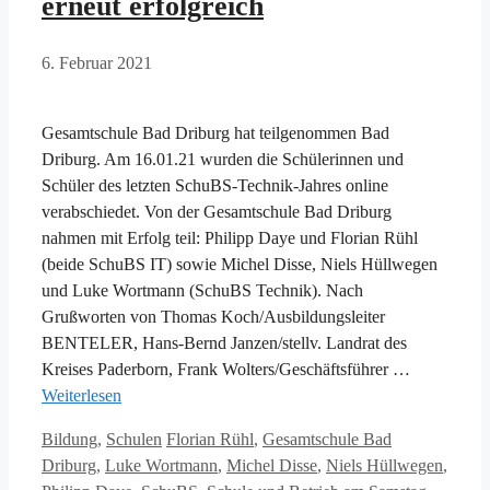
erneut erfolgreich
6. Februar 2021
Gesamtschule Bad Driburg hat teilgenommen Bad
Driburg. Am 16.01.21 wurden die Schülerinnen und
Schüler des letzten SchuBS-Technik-Jahres online
verabschiedet. Von der Gesamtschule Bad Driburg
nahmen mit Erfolg teil: Philipp Daye und Florian Rühl
(beide SchuBS IT) sowie Michel Disse, Niels Hüllwegen
und Luke Wortmann (SchuBS Technik). Nach
Grußworten von Thomas Koch/Ausbildungsleiter
BENTELER, Hans-Bernd Janzen/stellv. Landrat des
Kreises Paderborn, Frank Wolters/Geschäftsführer …
Weiterlesen
Kategorien
Schlagwörter
Bildung
,
Schulen
Florian Rühl
,
Gesamtschule Bad
Driburg
,
Luke Wortmann
,
Michel Disse
,
Niels Hüllwegen
,