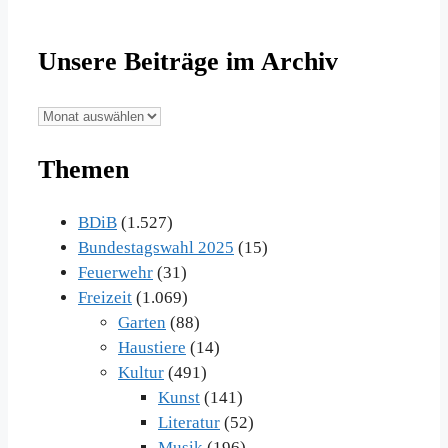
Unsere Beiträge im Archiv
Unsere
Beiträge
Themen
im
Archiv
BDiB
(1.527)
Bundestagswahl 2025
(15)
Feuerwehr
(31)
Freizeit
(1.069)
Garten
(88)
Haustiere
(14)
Kultur
(491)
Kunst
(141)
Literatur
(52)
Musik
(196)