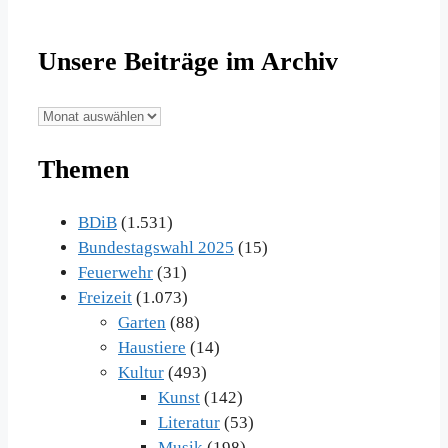
Unsere Beiträge im Archiv
Unsere
Beiträge
Themen
im
Archiv
BDiB
(1.531)
Bundestagswahl 2025
(15)
Feuerwehr
(31)
Freizeit
(1.073)
Garten
(88)
Haustiere
(14)
Kultur
(493)
Kunst
(142)
Literatur
(53)
Musik
(198)