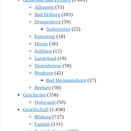
Alhausen
(33)
Bad Driburg
(283)
Dringenberg
(59)
Siebenstern
(22)
Erpentrup
(18)
Herste
(36)
Kühlsen
(12)
Langeland
(19)
Neuenheerse
(58)
Pömbsen
(42)
Bad Hermannsborn
(27)
Reelsen
(50)
Geschichte
(358)
Holocaust
(50)
Gesellschaft
(1.438)
Bildung
(727)
Familie
(131)