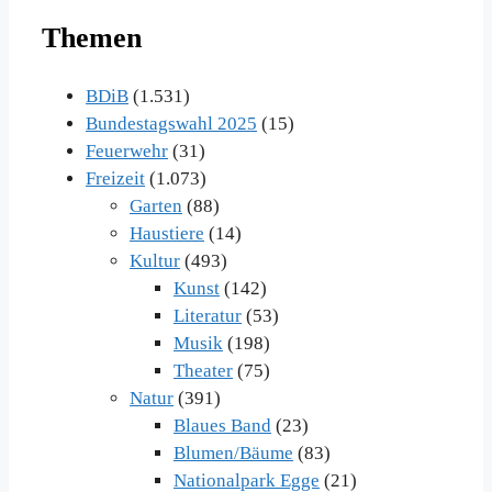
Beiträge
Themen
im
Archiv
BDiB
(1.531)
Bundestagswahl 2025
(15)
Feuerwehr
(31)
Freizeit
(1.073)
Garten
(88)
Haustiere
(14)
Kultur
(493)
Kunst
(142)
Literatur
(53)
Musik
(198)
Theater
(75)
Natur
(391)
Blaues Band
(23)
Blumen/Bäume
(83)
Nationalpark Egge
(21)