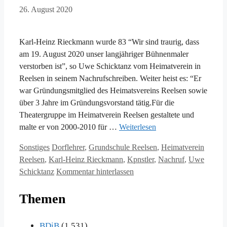
26. August 2020
Karl-Heinz Rieckmann wurde 83 “Wir sind traurig, dass
am 19. August 2020 unser langjähriger Bühnenmaler
verstorben ist”, so Uwe Schicktanz vom Heimatverein in
Reelsen in seinem Nachrufschreiben. Weiter heist es: “Er
war Gründungsmitglied des Heimatsvereins Reelsen sowie
über 3 Jahre im Gründungsvorstand tätig.Für die
Theatergruppe im Heimatverein Reelsen gestaltete und
malte er von 2000-2010 für …
Weiterlesen
Kategorien
Schlagwörter
Sonstiges
Dorflehrer
,
Grundschule Reelsen
,
Heimatverein
Reelsen
,
Karl-Heinz Rieckmann
,
Kpnstler
,
Nachruf
,
Uwe
Schicktanz
Kommentar hinterlassen
Themen
BDiB
(1.531)