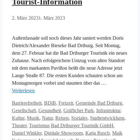
Tourist-Information
2. März 2023
1. März 2023
Außenfassade soll noch dieses Jahr saniert werden Doris
Dietrich/Alexander Bieseke Bad Driburg. Seit Montag,
dem 27. Februar hat die Bad Driburger Touristik ein neues
Zuhause. Nach erfolgreichem Umzug vom alten Standort
mit dem markanten Pavillon heißt die neue Adresse jetzt
Lange Straße 87. Die ersten Kunden schauten schon am
Montagmorgen vorbei und staunten über das …
Weiterlesen
Kategorien
Barrierefreiheit
,
BDiB
,
Freizeit
,
Gemeinde Bad Driburg
,
Gesellschaft
,
Gesundheit
,
Gräflicher Park
,
Infrastruktur
,
Kultur
,
Musik
,
Natur
,
Reisen
,
Soziales
,
Stadtentwicklung
,
Schlagwörter
Theater
,
Tourismus
Bad Driburger Touristik GmbH
,
Daniel Winkler
,
Digitale Showroom
,
Katja Busch
,
Maik