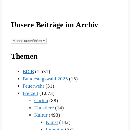
Unsere Beiträge im Archiv
Unsere
Beiträge
Themen
im
Archiv
BDiB
(1.531)
Bundestagswahl 2025
(15)
Feuerwehr
(31)
Freizeit
(1.073)
Garten
(88)
Haustiere
(14)
Kultur
(493)
Kunst
(142)
Literatur
(53)