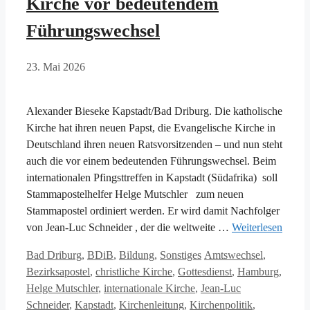
Kirche vor bedeutendem
Führungswechsel
23. Mai 2026
Alexander Bieseke Kapstadt/Bad Driburg. Die katholische
Kirche hat ihren neuen Papst, die Evangelische Kirche in
Deutschland ihren neuen Ratsvorsitzenden – und nun steht
auch die vor einem bedeutenden Führungswechsel. Beim
internationalen Pfingsttreffen in Kapstadt (Südafrika) soll
Stammapostelhelfer Helge Mutschler zum neuen
Stammapostel ordiniert werden. Er wird damit Nachfolger
von Jean-Luc Schneider , der die weltweite …
Weiterlesen
Kategorien
Schlagwörter
Bad Driburg
,
BDiB
,
Bildung
,
Sonstiges
Amtswechsel
,
Bezirksapostel
,
christliche Kirche
,
Gottesdienst
,
Hamburg
,
Helge Mutschler
,
internationale Kirche
,
Jean-Luc
Schneider
,
Kapstadt
,
Kirchenleitung
,
Kirchenpolitik
,