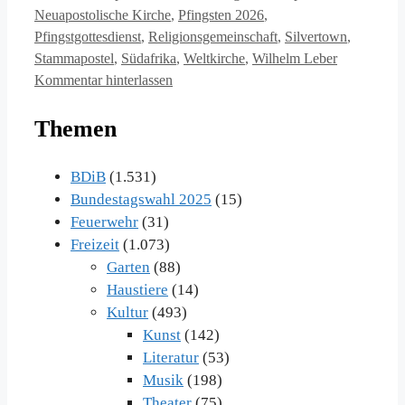
Neuapostolische Kirche
,
Pfingsten 2026
,
Pfingstgottesdienst
,
Religionsgemeinschaft
,
Silvertown
,
Stammapostel
,
Südafrika
,
Weltkirche
,
Wilhelm Leber
Kommentar hinterlassen
Themen
BDiB
(1.531)
Bundestagswahl 2025
(15)
Feuerwehr
(31)
Freizeit
(1.073)
Garten
(88)
Haustiere
(14)
Kultur
(493)
Kunst
(142)
Literatur
(53)
Musik
(198)
Theater
(75)