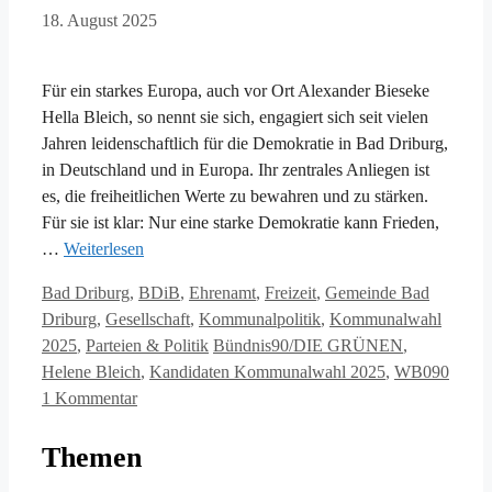
18. August 2025
Für ein starkes Europa, auch vor Ort Alexander Bieseke
Hella Bleich, so nennt sie sich, engagiert sich seit vielen
Jahren leidenschaftlich für die Demokratie in Bad Driburg,
in Deutschland und in Europa. Ihr zentrales Anliegen ist
es, die freiheitlichen Werte zu bewahren und zu stärken.
Für sie ist klar: Nur eine starke Demokratie kann Frieden,
…
Weiterlesen
Kategorien
Bad Driburg
,
BDiB
,
Ehrenamt
,
Freizeit
,
Gemeinde Bad
Driburg
,
Gesellschaft
,
Kommunalpolitik
,
Kommunalwahl
Schlagwörter
2025
,
Parteien & Politik
Bündnis90/DIE GRÜNEN
,
Helene Bleich
,
Kandidaten Kommunalwahl 2025
,
WB090
1 Kommentar
Themen