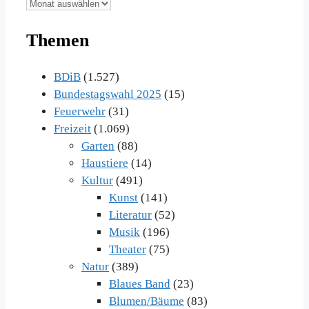
Unsere
Beiträge
Themen
im
Archiv
BDiB
(1.527)
Bundestagswahl 2025
(15)
Feuerwehr
(31)
Freizeit
(1.069)
Garten
(88)
Haustiere
(14)
Kultur
(491)
Kunst
(141)
Literatur
(52)
Musik
(196)
Theater
(75)
Natur
(389)
Blaues Band
(23)
Blumen/Bäume
(83)