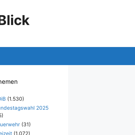
Blick
hemen
iB
(1.530)
ndestagswahl 2025
5)
uerwehr
(31)
eizeit
(1.072)