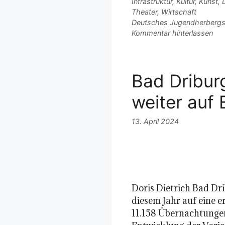
Infrastruktur
,
Kultur
,
Kunst
,
L
Theater
,
Wirtschaft
Schlagwörter
Deutsches Jugendherberg
Kommentar hinterlassen
Bad Dribur
weiter auf 
13. April 2024
Doris Dietrich Bad Dr
diesem Jahr auf eine e
11.158 Übernachtungen