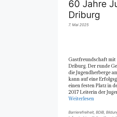
60 Jahre J
Driburg
7. Mai 2025
Gastfreundschaft mit 
Driburg. Der runde Geb
die Jugendherberge a
kann auf eine Erfolgs
einen festen Platz in 
2017 Leiterin der Jug
Weiterlesen
Kategorien
Barrierefreiheit
,
BDiB
,
Bildun