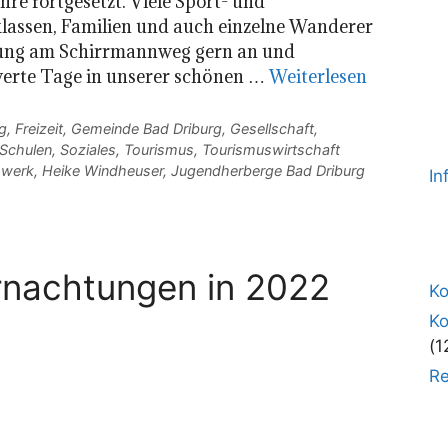
re fortgesetzt. Viele Sport- und
lassen, Familien und auch einzelne Wanderer
htung am Schirrmannweg gern an und
erte Tage in unserer schönen …
Weiterlesen
g
,
Freizeit
,
Gemeinde Bad Driburg
,
Gesellschaft
,
Schulen
,
Soziales
,
Tourismus
,
Tourismuswirtschaft
swerk
,
Heike Windheuser
,
Jugendherberge Bad Driburg
In
rnachtungen in 2022
Ko
K
(1
Re