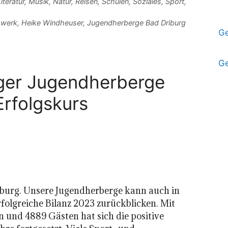
iteratur
,
Musik
,
Natur
,
Reisen
,
Schulen
,
Soziales
,
Sport
,
swerk
,
Heike Windheuser
,
Jugendherberge Bad Driburg
Ge
Ge
ger Jugendherberge
Erfolgskurs
iburg. Unsere Jugendherberge kann auch in
rfolgreiche Bilanz 2023 zurückblicken. Mit
 und 4889 Gästen hat sich die positive