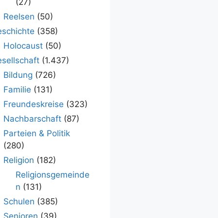
(27)
Reelsen
(50)
schichte
(358)
Holocaust
(50)
sellschaft
(1.437)
Bildung
(726)
Familie
(131)
Freundeskreise
(323)
Nachbarschaft
(87)
Parteien & Politik
(280)
Religion
(182)
Religionsgemeinde
n
(131)
Schulen
(385)
Senioren
(39)