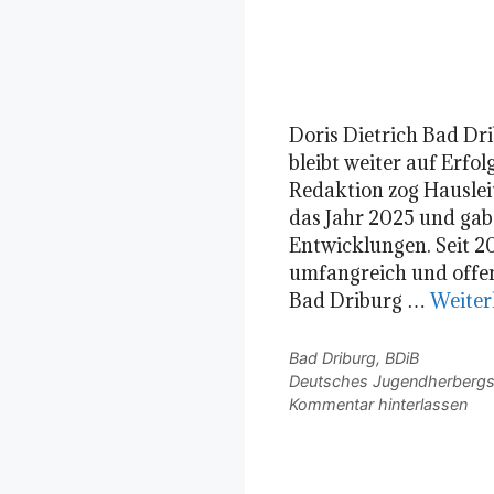
Doris Dietrich Bad D
bleibt weiter auf Erfo
Redaktion zog Hausleit
das Jahr 2025 und gab
Entwicklungen. Seit 20
umfangreich und offen
Bad Driburg …
Weiter
Kategorien
Bad Driburg
,
BDiB
Schlagwörter
Deutsches Jugendherberg
Kommentar hinterlassen