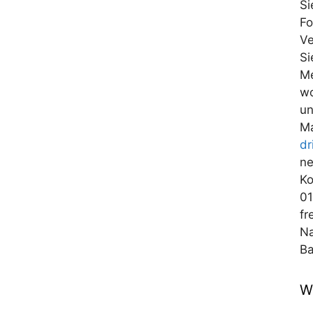
Si
Fo
Ve
Si
Me
wo
un
Ma
dr
ne
Ko
01
fr
Na
Ba
W