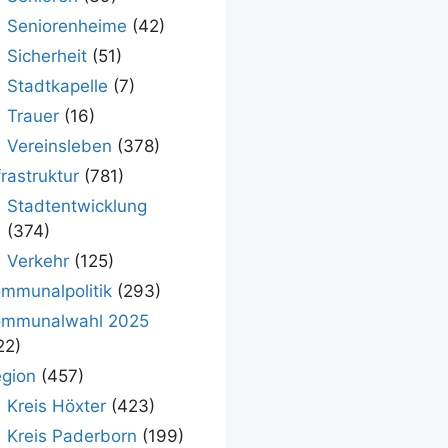
Seniorenheime
(42)
Sicherheit
(51)
Stadtkapelle
(7)
Trauer
(16)
Vereinsleben
(378)
frastruktur
(781)
Stadtentwicklung
(374)
Verkehr
(125)
mmunalpolitik
(293)
ommunalwahl 2025
22)
gion
(457)
Kreis Höxter
(423)
Kreis Paderborn
(199)