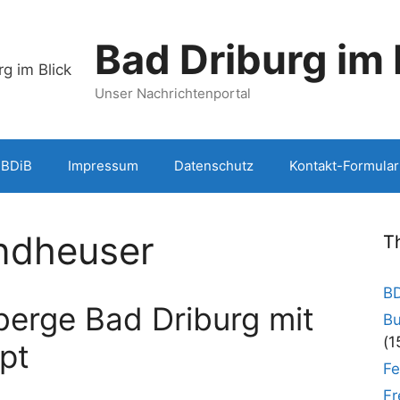
Bad Driburg im 
Unser Nachrichtenportal
 BDiB
Impressum
Datenschutz
Kontakt-Formular
ndheuser
T
BD
erge Bad Driburg mit
Bu
(1
pt
Fe
Fr