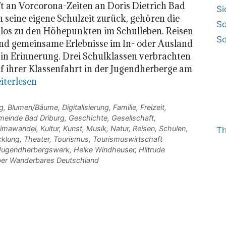
 an Vorcorona-Zeiten an Doris Dietrich Bad
Si
 seine eigene Schulzeit zurück, gehören die
So
llos zu den Höhepunkten im Schulleben. Reisen
So
nd gemeinsame Erlebnisse im In- oder Ausland
 in Erinnerung. Drei Schulklassen verbrachten
 ihrer Klassenfahrt in der Jugendherberge am
iterlesen
g
,
Blumen/Bäume
,
Digitalisierung
,
Familie
,
Freizeit
,
einde Bad Driburg
,
Geschichte
,
Gesellschaft
,
limawandel
,
Kultur
,
Kunst
,
Musik
,
Natur
,
Reisen
,
Schulen
,
T
cklung
,
Theater
,
Tourismus
,
Tourismuswirtschaft
Jugendherbergswerk
,
Heike Windheuser
,
Hiltrude
ber Wanderbares Deutschland