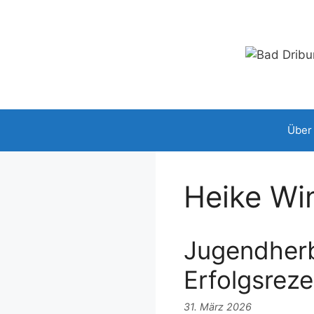
Zum
Inhalt
springen
Über
Heike Wi
Jugendherb
Erfolgsreze
31. März 2026