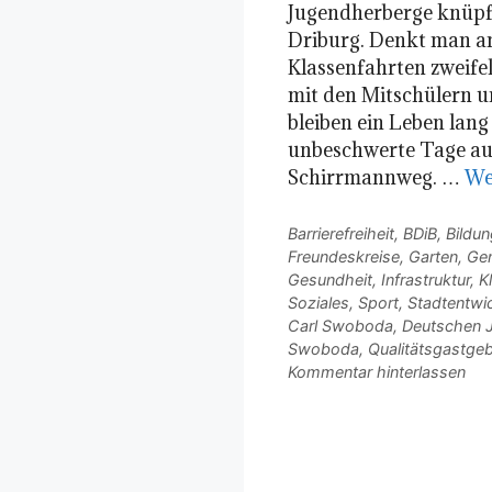
Jugendherberge knüpft
Driburg. Denkt man an
Klassenfahrten zweife
mit den Mitschülern u
bleiben ein Leben lang
unbeschwerte Tage auf
Schirrmannweg. …
We
Kategorien
Barrierefreiheit
,
BDiB
,
Bildun
Freundeskreise
,
Garten
,
Gem
Gesundheit
,
Infrastruktur
,
K
Soziales
,
Sport
,
Stadtentwi
Schlagwörter
Carl Swoboda
,
Deutschen 
Swoboda
,
Qualitätsgastge
Kommentar hinterlassen