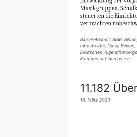
Entwicklung der Vorjah
Musikgruppen, Schulk
steuerten die Einric
verbrachten unbeschw
Kategorien
Barrierefreiheit
,
BDiB
,
Bildun
Infrastruktur
,
Natur
,
Reisen
,
Schlagwörter
Deutsches Jugendherberg
Kommentar hinterlassen
11.182 Übe
18. März 2023