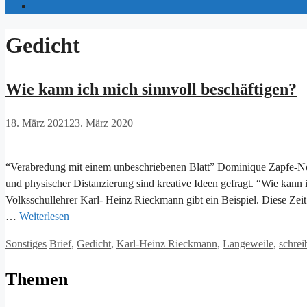
Gedicht
Wie kann ich mich sinnvoll beschäftigen?
18. März 2021
23. März 2020
“Verabredung mit einem unbeschriebenen Blatt” Dominique Zapfe-No
und physischer Distanzierung sind kreative Ideen gefragt. “Wie kann 
Volksschullehrer Karl- Heinz Rieckmann gibt ein Beispiel. Diese Zeit
…
Weiterlesen
Kategorien
Schlagwörter
Sonstiges
Brief
,
Gedicht
,
Karl-Heinz Rieckmann
,
Langeweile
,
schrei
Themen