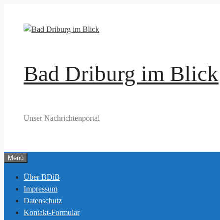
Zum
Inhalt
springen
Bad Driburg im Blick
Unser Nachrichtenportal
Menü
Über BDiB
Impressum
Datenschutz
Kontakt-Formular