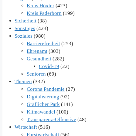
Kreis Höxter
(423)
Kreis Paderborn
(199)
Sicherheit
(38)
Sonstiges
(423)
Soziales
(980)
Barrierefreiheit
(253)
Ehrenamt
(303)
Gesundheit
(282)
Covid-19
(22)
Senioren
(69)
Themen
(332)
Corona Pandemie
(27)
Digitalisierung
(92)
Gräflicher Park
(141)
Klimawandel
(100)
Transparenz-Offensive
(48)
Wirtschaft
(516)
Forstwirtschaft
(56)