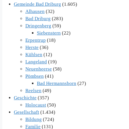
Gemeinde Bad Driburg
(1.605)
Alhausen
(32)
Bad Driburg
(283)
Dringenberg
(59)
Siebenstern
(22)
Erpentrup
(18)
Herste
(36)
Kühlsen
(12)
Langeland
(19)
Neuenheerse
(58)
Pömbsen
(41)
Bad Hermannsborn
(27)
Reelsen
(49)
Geschichte
(357)
Holocaust
(50)
Gesellschaft
(1.434)
Bildung
(724)
Familie
(131)