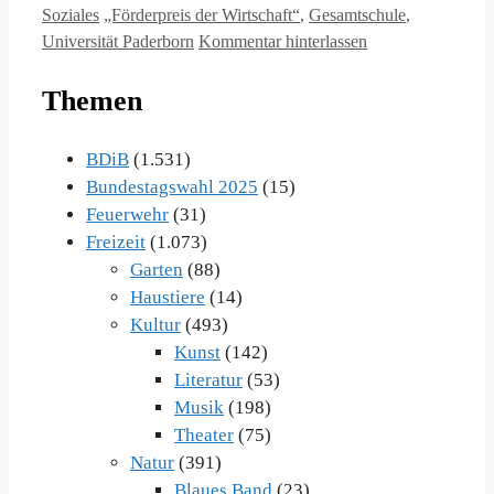
Schlagwörter
Soziales
„Förderpreis der Wirtschaft“
,
Gesamtschule
,
Universität Paderborn
Kommentar hinterlassen
Themen
BDiB
(1.531)
Bundestagswahl 2025
(15)
Feuerwehr
(31)
Freizeit
(1.073)
Garten
(88)
Haustiere
(14)
Kultur
(493)
Kunst
(142)
Literatur
(53)
Musik
(198)
Theater
(75)
Natur
(391)
Blaues Band
(23)