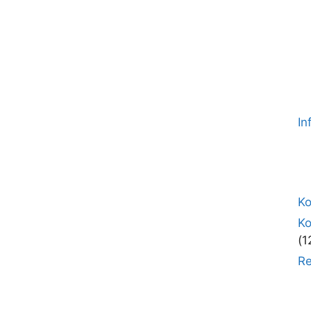
In
Ko
K
(1
Re