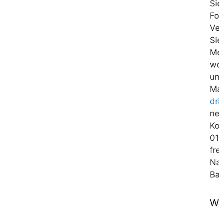
Si
Fo
Ve
Si
Me
wo
un
Ma
dr
ne
Ko
01
fr
Na
Ba
W