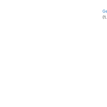
Ge
(1