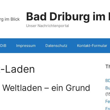
Bad Driburg im 
Unser Nachrichtenportal
BDiB
Impressum
Datenschutz
Kontakt-Formular
t-Laden
T
BD
 Weltladen – ein Grund
Bu
(1
Fe
Fr