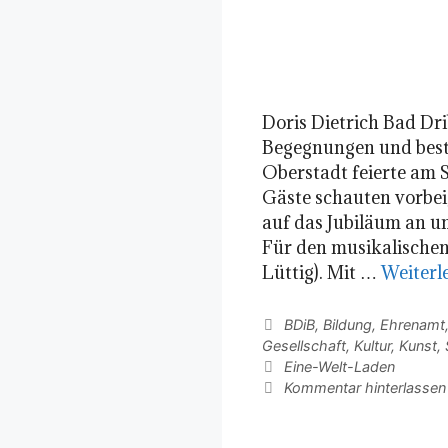
Doris Dietrich Bad Dri
Begegnungen und best
Oberstadt feierte am 
Gäste schauten vorbei
auf das Jubiläum an un
Für den musikalischen
Lüttig). Mit …
Weiterl
Kategorien
BDiB
,
Bildung
,
Ehrenamt
Gesellschaft
,
Kultur
,
Kunst
,
Schlagwörter
Eine-Welt-Laden
Kommentar hinterlassen