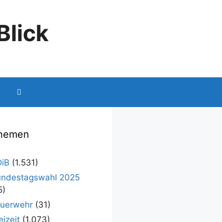
Blick
hemen
iB
(1.531)
ndestagswahl 2025
5)
uerwehr
(31)
eizeit
(1.073)