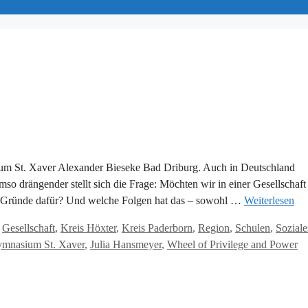
um St. Xaver Alexander Bieseke Bad Driburg. Auch in Deutschland
 drängender stellt sich die Frage: Möchten wir in einer Gesellschaft
die Gründe dafür? Und welche Folgen hat das – sowohl …
Weiterlesen
,
Gesellschaft
,
Kreis Höxter
,
Kreis Paderborn
,
Region
,
Schulen
,
Soziale
mnasium St. Xaver
,
Julia Hansmeyer
,
Wheel of Privilege and Power