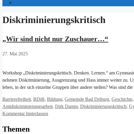
Diskriminierungskritisch
„Wir sind nicht nur Zuschauer…“
27. Mai 2025
Workshop „Diskriminierungskritisch. Denken. Lernen.“ am Gymnasi
nehmen Diskriminierung, Ausgrenzung und Hass immer weiter zu. Umso
leben, in der sich einzelne Gruppen über andere stellen? Was sind 
Kategorien
Barrierefreiheit
,
BDiB
,
Bildung
,
Gemeinde Bad Driburg
,
Geschichte
Antidiskriminierungsarbeit
,
Dirk Damm
,
Diskriminierungskritisch
,
Gy
Kommentar hinterlassen
Themen