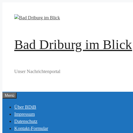
Zum
Inhalt
springen
Bad Driburg im Blick
Unser Nachrichtenportal
Menü
Über BDiB
Impressum
Datenschutz
Kontakt-Formular