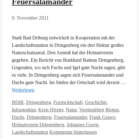
Feuersalamander
9. November 2021
Stadt Bad Driburg entwickelt in Kooperation mit der
Landschaftsstation in Dringenberg ein drei Hektar großes
Naturschutzareal. Den Anstoß hat der Heimatverein
gegeben. Ein Bericht von Burkhard Battran Dringenberg.
Gegenden, wo sich Fuchs und Igel gute Nacht sagen, gibt
es viele. In Dringenberg sagen sich Feuersalamander und
Dachs gute Nacht. Im Süden der Ortschaft wird derzeit …
Weiterlesen
Kategorien
BDiB
,
Dringenberg
,
Forstwirtschaft
,
Geschichte
,
Schlagwörter
Infrastruktur
,
Kreis Höxter
,
Natur
,
Vereinsleben
Biotop
,
Dachs
,
Dringenberg
,
Feuersalamander
,
Frank Grawe
,
Heimatverein Dringenberg
,
Johannes Georg
,
Landschaftsstation
Kommentar hinterlassen