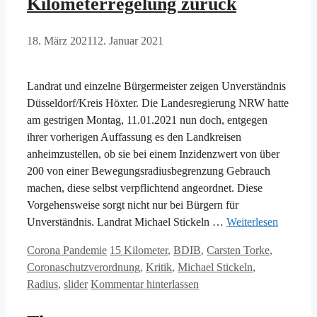
Kilometerregelung zurück
18. März 2021
12. Januar 2021
Landrat und einzelne Bürgermeister zeigen Unverständnis
Düsseldorf/Kreis Höxter. Die Landesregierung NRW hatte
am gestrigen Montag, 11.01.2021 nun doch, entgegen
ihrer vorherigen Auffassung es den Landkreisen
anheimzustellen, ob sie bei einem Inzidenzwert von über
200 von einer Bewegungsradiusbegrenzung Gebrauch
machen, diese selbst verpflichtend angeordnet. Diese
Vorgehensweise sorgt nicht nur bei Bürgern für
Unverständnis. Landrat Michael Stickeln …
Weiterlesen
Kategorien
Schlagwörter
Corona Pandemie
15 Kilometer
,
BDIB
,
Carsten Torke
,
Coronaschutzverordnung
,
Kritik
,
Michael Stickeln
,
Radius
,
slider
Kommentar hinterlassen