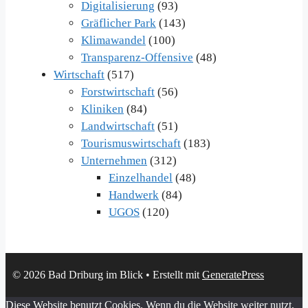
Digitalisierung
(93)
Gräflicher Park
(143)
Klimawandel
(100)
Transparenz-Offensive
(48)
Wirtschaft
(517)
Forstwirtschaft
(56)
Kliniken
(84)
Landwirtschaft
(51)
Tourismuswirtschaft
(183)
Unternehmen
(312)
Einzelhandel
(48)
Handwerk
(84)
UGOS
(120)
© 2026 Bad Driburg im Blick
• Erstellt mit
GeneratePress
Diese Website benutzt Cookies. Wenn du die Website weiter nutzt,