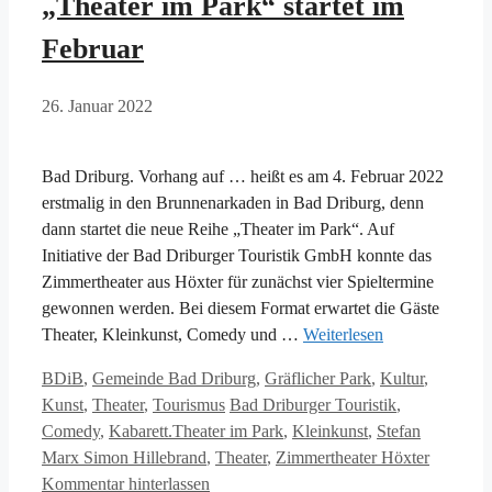
„Theater im Park“ startet im
Februar
26. Januar 2022
Bad Driburg. Vorhang auf … heißt es am 4. Februar 2022
erstmalig in den Brunnenarkaden in Bad Driburg, denn
dann startet die neue Reihe „Theater im Park“. Auf
Initiative der Bad Driburger Touristik GmbH konnte das
Zimmertheater aus Höxter für zunächst vier Spieltermine
gewonnen werden. Bei diesem Format erwartet die Gäste
Theater, Kleinkunst, Comedy und …
Weiterlesen
Kategorien
BDiB
,
Gemeinde Bad Driburg
,
Gräflicher Park
,
Kultur
,
Schlagwörter
Kunst
,
Theater
,
Tourismus
Bad Driburger Touristik
,
Comedy
,
Kabarett.Theater im Park
,
Kleinkunst
,
Stefan
Marx Simon Hillebrand
,
Theater
,
Zimmertheater Höxter
Kommentar hinterlassen