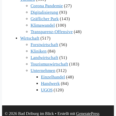
Corona Pandemie
(27)
Digitalisierung
(93)
Gräflicher Park
(143)
Klimawandel
(100)
Transparenz-Offensive
(48)
Wirtschaft
(517)
Forstwirtschaft
(56)
Kliniken
(84)
Landwirtschaft
(51)
Tourismuswirtschaft
(183)
Unternehmen
(312)
Einzelhandel
(48)
Handwerk
(84)
UGOS
(120)
© 2026 Bad Driburg im Blick
• Erstellt mit
GeneratePress