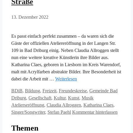
Straße
13. Dezember 2022
Es passt einfach perfekt zusammen – da waren sich die
Gäste der offiziellen Ateliereröffnung in der Langen Str.
109 in Bad Driburg einig. Neben Claudia Allroggen stellt
nun eine weitere kreative Künstlerin ihre Bilder aus.
Katharina Claes, geboren in Liesborn im Kreis Warendorf,
malt mit Acrylfarben abstrakte Bilder. Ihre Besonderheit ist
dabei die Arbeit mit …
Weiterlesen
Kategorien
BDiB
,
Bildung
,
Freizeit
,
Freundeskreise
,
Gemeinde Bad
Schlagwörter
Driburg
,
Gesellschaft
,
Kultur
,
Kunst
,
Musik
Atelierseröffnung
,
Claudia Allroggen
,
Katharina Claes
,
Singer/Songwriter
,
Stefan Paehl
Kommentar hinterlassen
Themen