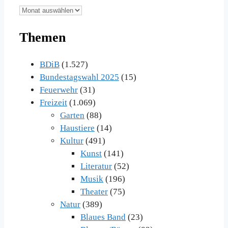
Unsere
Beiträge
Themen
im
Archiv
BDiB
(1.527)
Bundestagswahl 2025
(15)
Feuerwehr
(31)
Freizeit
(1.069)
Garten
(88)
Haustiere
(14)
Kultur
(491)
Kunst
(141)
Literatur
(52)
Musik
(196)
Theater
(75)
Natur
(389)
Blaues Band
(23)