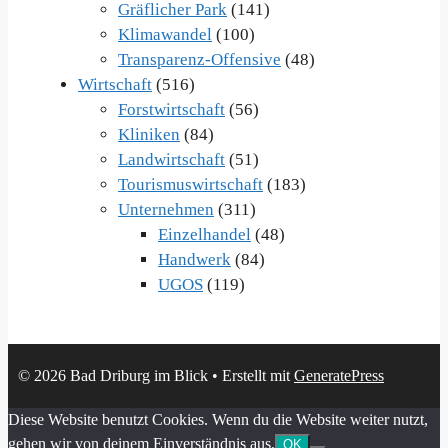
Gräflicher Park
(141)
Klimawandel
(100)
Transparenz-Offensive
(48)
Wirtschaft
(516)
Forstwirtschaft
(56)
Kliniken
(84)
Landwirtschaft
(51)
Tourismuswirtschaft
(183)
Unternehmen
(311)
Einzelhandel
(48)
Handwerk
(84)
UGOS
(119)
© 2026 Bad Driburg im Blick
• Erstellt mit
GeneratePress
Diese Website benutzt Cookies. Wenn du die Website weiter nutzt,
gehen wir von deinem Einverständnis aus.
OK