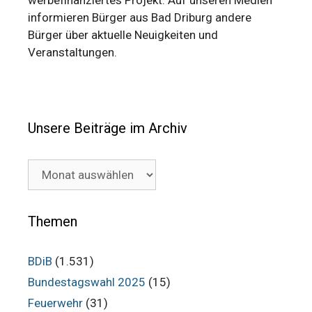
werbefinanziertes Projekt. Auf unseren Medien
informieren Bürger aus Bad Driburg andere
Bürger über aktuelle Neuigkeiten und
Veranstaltungen.
Unsere Beiträge im Archiv
Unsere
Beiträge
im
Archiv
Themen
BDiB
(1.531)
Bundestagswahl 2025
(15)
Feuerwehr
(31)