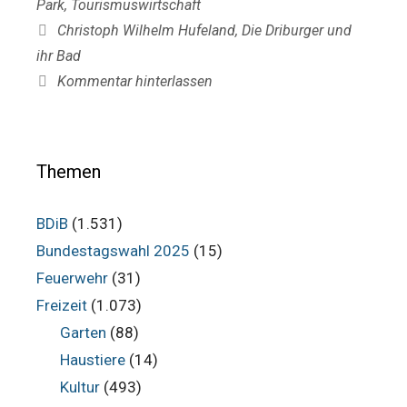
Park
,
Tourismuswirtschaft
Schlagwörter
Christoph Wilhelm Hufeland
,
Die Driburger und
ihr Bad
Kommentar hinterlassen
Themen
BDiB
(1.531)
Bundestagswahl 2025
(15)
Feuerwehr
(31)
Freizeit
(1.073)
Garten
(88)
Haustiere
(14)
Kultur
(493)