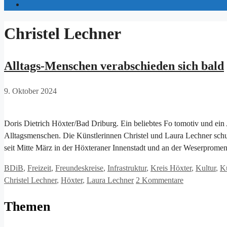
Christel Lechner
Alltags-Menschen verabschieden sich bald
9. Oktober 2024
Doris Dietrich Höxter/Bad Driburg. Ein beliebtes Fo tomotiv und ein 
Alltagsmenschen. Die Künstlerinnen Christel und Laura Lechner sch
seit Mitte März in der Höxteraner Innenstadt und an der Weserprome
Kategorien
BDiB
,
Freizeit
,
Freundeskreise
,
Infrastruktur
,
Kreis Höxter
,
Kultur
,
K
Christel Lechner
,
Höxter
,
Laura Lechner
2 Kommentare
Themen