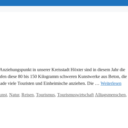
Anziehungspunkt in unserer Kreisstadt Höxter sind in diesem Jahr die
ufen diese 80 bis 150 Kilogramm schweren Kunstwerke aus Beton, die
nade viele Touristen und Einheimische anziehen. Die …
Weiterlesen
Schlagwörter
unst
,
Natur
,
Reisen
,
Tourismus
,
Tourismuswirtschaft
Alltagsmenschen
,