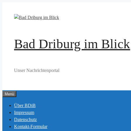
Zum
Inhalt
springen
Bad Driburg im Blick
Unser Nachrichtenportal
Menü
Über BDiB
Impressum
Datenschutz
Kontakt-Formular