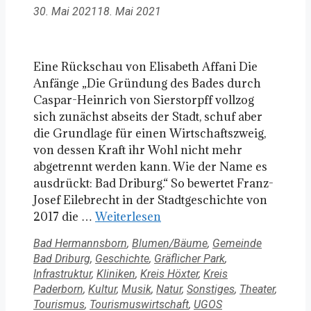
30. Mai 2021
18. Mai 2021
Eine Rückschau von Elisabeth Affani Die
Anfänge „Die Gründung des Bades durch
Caspar-Heinrich von Sierstorpff vollzog
sich zunächst abseits der Stadt, schuf aber
die Grundlage für einen Wirtschaftszweig,
von dessen Kraft ihr Wohl nicht mehr
abgetrennt werden kann. Wie der Name es
ausdrückt: Bad Driburg.“ So bewertet Franz-
Josef Eilebrecht in der Stadtgeschichte von
2017 die …
Weiterlesen
Kategorien
Bad Hermannsborn
,
Blumen/Bäume
,
Gemeinde
Bad Driburg
,
Geschichte
,
Gräflicher Park
,
Infrastruktur
,
Kliniken
,
Kreis Höxter
,
Kreis
Paderborn
,
Kultur
,
Musik
,
Natur
,
Sonstiges
,
Theater
,
Schlagwörter
Tourismus
,
Tourismuswirtschaft
,
UGOS