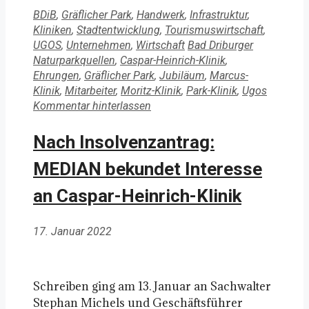
Kategorien
BDiB
,
Gräflicher Park
,
Handwerk
,
Infrastruktur
,
Kliniken
,
Stadtentwicklung
,
Tourismuswirtschaft
,
Schlagwörter
UGOS
,
Unternehmen
,
Wirtschaft
Bad Driburger
Naturparkquellen
,
Caspar-Heinrich-Klinik
,
Ehrungen
,
Gräflicher Park
,
Jubiläum
,
Marcus-
Klinik
,
Mitarbeiter
,
Moritz-Klinik
,
Park-Klinik
,
Ugos
Kommentar hinterlassen
Nach Insolvenzantrag:
MEDIAN bekundet Interesse
an Caspar-Heinrich-Klinik
17. Januar 2022
Schreiben ging am 13. Januar an Sachwalter
Stephan Michels und Geschäftsführer