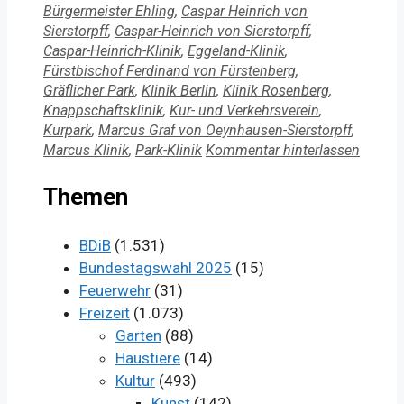
Bürgermeister Ehling
,
Caspar Heinrich von
Sierstorpff
,
Caspar-Heinrich von Sierstorpff
,
Caspar-Heinrich-Klinik
,
Eggeland-Klinik
,
Fürstbischof Ferdinand von Fürstenberg
,
Gräflicher Park
,
Klinik Berlin
,
Klinik Rosenberg
,
Knappschaftsklinik
,
Kur- und Verkehrsverein
,
Kurpark
,
Marcus Graf von Oeynhausen-Sierstorpff
,
Marcus Klinik
,
Park-Klinik
Kommentar hinterlassen
Themen
BDiB
(1.531)
Bundestagswahl 2025
(15)
Feuerwehr
(31)
Freizeit
(1.073)
Garten
(88)
Haustiere
(14)
Kultur
(493)
Kunst
(142)