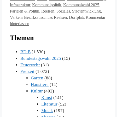
Infrastruktur
,
Kommunalpolitik
,
Kommunalwahl 2025
,
Parteien & Politik
,
Reelsen
,
Soziales
,
Stadtentwicklung
,
Schlagwörter
Verkehr
Bezirksausschuss Reelsen
,
Dorfplatz
Kommentar
hinterlassen
Themen
BDiB
(1.530)
Bundestagswahl 2025
(15)
Feuerwehr
(31)
Freizeit
(1.072)
Garten
(88)
Haustiere
(14)
Kultur
(492)
Kunst
(141)
Literatur
(52)
Musik
(197)