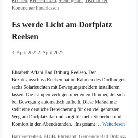
Reelsen
,
Reelsen 2026
,
Steuergelder
,
Tischkicker
Kommentar hinterlassen
Es werde Licht am Dorfplatz
Reelsen
3. April 2025
2. April 2025
Elisabeth Affani Bad Driburg-Reelsen. Der
Bezirksausschuss Reelsen hat im Rahmen des Dorfbudgets
sechs Solarleuchten mit Bewegungsmeldern installieren
lassen. Die Lampen verfügen über einen Dimmer, der sich
bei Bewegung automatisch aufhellt. Diese Maßnahme
stellt eine deutliche Bereicherung für den viel genutzten
Weg am Dorfplatz dar und sorgt für mehr Sicherheit und
Komfort in den Abendstunden. „Insgesamt …
Weiterlesen
Kategorien
Barrierefreiheit
,
BDiB
,
Ehrenamt
,
Gemeinde Bad Driburg
,