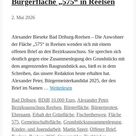
Bürgerfläche „575“ in Reelsen
2. Mai 2026
Alexander Bieseke Bad Driburg-Reelsen – Die Anwohner
der Fläche „575“ in Reelsen wenden sich mit einem
offenen Brief an den Bezirksausschuss. Sie sprechen sich
deutlich gegen eine Zusammenlegung des Grundstücks mit
dem angrenzenden Baugrundstück aus, hieß es in dem
Schreiben, das unsere Redaktion heute erhalten hat.
Alexander Peter, Bürgermeisterkandidat 2025, der den
Brief im Namen …
Weiterlesen
Kategorien
Schlagwörter
Bad Driburg
,
BDiB
10.000 Euro
,
Alexander Peter
,
Bezirksausschuss Reelsen
,
Bürgerfläche
,
Bürgerprotest
,
Ehrenamt
,
Erhalt der Grünfläche
,
Fischreiherweg
,
Fläche
575
,
Gemeinschaftsfläche
,
Grundstückszusammenlegung
,
Kinder- und Jugendarbeit
,
Martin Speer
,
Offener Brief
,