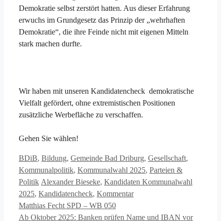
Demokratie selbst zerstört hatten. Aus dieser Erfahrung
erwuchs im Grundgesetz das Prinzip der „wehrhaften
Demokratie“, die ihre Feinde nicht mit eigenen Mitteln
stark machen durfte.
Wir haben mit unseren Kandidatencheck demokratische
Vielfalt gefördert, ohne extremistischen Positionen
zusätzliche Werbefläche zu verschaffen.
Gehen Sie wählen!
Kategorien
BDiB
,
Bildung
,
Gemeinde Bad Driburg
,
Gesellschaft
,
Kommunalpolitik
,
Kommunalwahl 2025
,
Parteien &
Schlagwörter
Politik
Alexander Bieseke
,
Kandidaten Kommunalwahl
2025
,
Kandidatencheck
,
Kommentar
Matthias Fecht SPD – WB 050
Ab Oktober 2025: Banken prüfen Name und IBAN vor