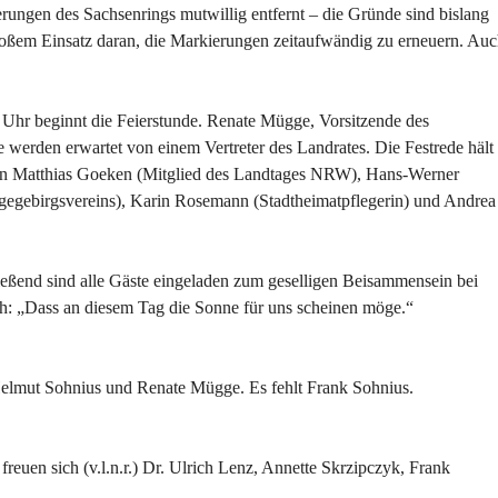
ngen des Sachsenrings mutwillig entfernt – die Gründe sind bislang
roßem Einsatz daran, die Markierungen zeitaufwändig zu erneuern. Au
Uhr beginnt die Feierstunde. Renate Mügge, Vorsitzende des
werden erwartet von einem Vertreter des Landrates. Die Festrede hält
en Matthias Goeken (Mitglied des Landtages NRW), Hans-Werner
gegebirgsvereins), Karin Rosemann (Stadtheimatpflegerin) und Andrea
ießend sind alle Gäste eingeladen zum geselligen Beisammensein bei
: „Dass an diesem Tag die Sonne für uns scheinen möge.“
, Helmut Sohnius und Renate Mügge. Es fehlt Frank Sohnius.
euen sich (v.l.n.r.) Dr. Ulrich Lenz, Annette Skrzipczyk, Frank