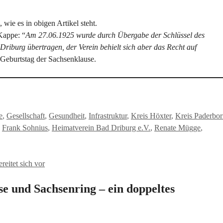
, wie es in obigen Artikel steht.
Kappe: “
Am 27.06.1925 wurde durch Übergabe der Schlüssel des
riburg übertragen, der Verein behielt sich aber das Recht auf
 Geburtstag der Sachsenklause.
e
,
Gesellschaft
,
Gesundheit
,
Infrastruktur
,
Kreis Höxter
,
Kreis Paderbo
,
Frank Sohnius
,
Heimatverein Bad Driburg e.V.
,
Renate Mügge
,
eitet sich vor
 und Sachsenring – ein doppeltes