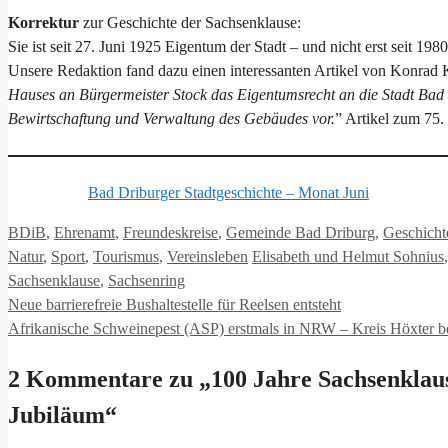
Korrektur
zur Geschichte der Sachsenklause:
Sie ist seit 27. Juni 1925 Eigentum der Stadt – und nicht erst seit 1980
Unsere Redaktion fand dazu einen interessanten Artikel von Konrad 
Hauses an Bürgermeister Stock das Eigentumsrecht an die Stadt Bad D
Bewirtschaftung und Verwaltung des Gebäudes vor.
” Artikel zum 75.
Bad Driburger Stadtgeschichte – Monat Juni
Kategorien
BDiB
,
Ehrenamt
,
Freundeskreise
,
Gemeinde Bad Driburg
,
Geschicht
Schlagwörter
Natur
,
Sport
,
Tourismus
,
Vereinsleben
Elisabeth und Helmut Sohnius
Sachsenklause
,
Sachsenring
Neue barrierefreie Bushaltestelle für Reelsen entsteht
Afrikanische Schweinepest (ASP) erstmals in NRW – Kreis Höxter ber
2 Kommentare zu „100 Jahre Sachsenklause
Jubiläum“