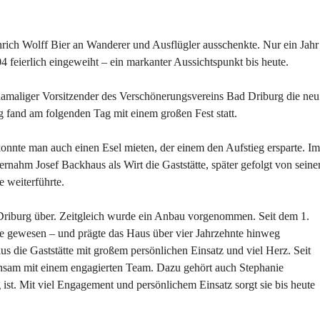
nrich Wolff Bier an Wanderer und Ausflügler ausschenkte. Nur ein Jahr
 feierlich eingeweiht – ein markanter Aussichtspunkt bis heute.
damaliger Vorsitzender des Verschönerungsvereins Bad Driburg die neu
g fand am folgenden Tag mit einem großen Fest statt.
nnte man auch einen Esel mieten, der einem den Aufstieg ersparte. Im
nahm Josef Backhaus als Wirt die Gaststätte, später gefolgt von sein
 weiterführte.
Driburg über. Zeitgleich wurde ein Anbau vorgenommen. Seit dem 1.
e gewesen – und prägte das Haus über vier Jahrzehnte hinweg
s die Gaststätte mit großem persönlichen Einsatz und viel Herz. Seit
insam mit einem engagierten Team. Dazu gehört auch Stephanie
ig ist. Mit viel Engagement und persönlichem Einsatz sorgt sie bis heute