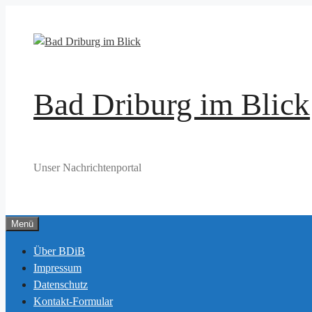
Zum
Inhalt
springen
Bad Driburg im Blick
Unser Nachrichtenportal
Menü
Über BDiB
Impressum
Datenschutz
Kontakt-Formular