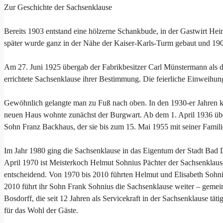
Zur Geschichte der Sachsenklause
Bereits 1903 entstand eine hölzerne Schankbude, in der Gastwirt Hei
später wurde ganz in der Nähe der Kaiser-Karls-Turm gebaut und 1904
Am 27. Juni 1925 übergab der Fabrikbesitzer Carl Münstermann als 
errichtete Sachsenklause ihrer Bestimmung. Die feierliche Einweihun
Gewöhnlich gelangte man zu Fuß nach oben. In den 1930-er Jahren ko
neuen Haus wohnte zunächst der Burgwart. Ab dem 1. April 1936 über
Sohn Franz Backhaus, der sie bis zum 15. Mai 1955 mit seiner Familie
Im Jahr 1980 ging die Sachsenklause in das Eigentum der Stadt Bad 
April 1970 ist Meisterkoch Helmut Sohnius Pächter der Sachsenklaus
entscheidend. Von 1970 bis 2010 führten Helmut und Elisabeth Sohniu
2010 führt ihr Sohn Frank Sohnius die Sachsenklause weiter – geme
Bosdorff, die seit 12 Jahren als Servicekraft in der Sachsenklause tät
für das Wohl der Gäste.