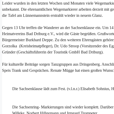
Leider wurden in den letzten Wochen und Monaten viele Wegemarkieru
unbekannt. Die ehrenamtlichen Wegemarkierer arbeiten derzeit mit g
die Tafel am Lünnemannstein erstrahlt wieder in neuem Glanz.
Gegen 13 Uhr treffen die Wanderer an der Sachsenklause ein. Um 14 
Heimatvereins Bad Driburg e.V., wird die Gäste begrüßen. Grußworte 
Bürgermeister Burkhard Deppe. Zu den weiteren Ehrengästen gehör
Gorzolka (Kreisheimatpfleger), Dr. Udo Stroop (Vorsitzender des Eg
Gründer (Geschäftsführerin der Touristik GmbH Bad Driburg).
Für kulturelle Beiträge sorgen Tanzgruppen aus Dringenberg. Anschl
Speis Trank und Gesprächen. Renate Mügge hat einen großen Wunsch
Die Sachsenklause lädt zum Fest. (v.l.n.r.) Elisabeth Sohnius
Die Sachsenring- Markierungen sind wieder komplett. Darüber fr
Willeke, Norbert Hillgemann und Irmgard Trompeter.