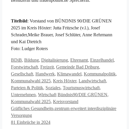
Beisitzerin und frauenpolitische Sprecherin.
Titelbild
: Vorstand von BÜNDNIS 90/DIE GRÜNEN
2025 im Kreis Höxter: Jutta Fritzsche (v.l.), Josef
Schrader,Meike Brauer, Josef Schlüter, Anne Rehrmann
und Kai Dietrich
Foto: Ludger Roters
Kategorien
BDiB
,
Bildung
,
Digitalisierung
,
Ehrenamt
,
Einzelhandel
,
Forstwirtschaft
,
Freizeit
,
Gemeinde Bad Driburg
,
Gesellschaft
,
Handwerk
,
Klimawandel
,
Kommunalpolitik
,
Kommunalwahl 2025
,
Kreis Höxter
,
Landwirtschaft
,
Parteien & Politik
,
Soziales
,
Tourismuswirtschaft
,
Schlagwörter
Unternehmen
,
Wirtschaft
Bündnis90/DIE GRÜNEN
,
Kommunalwahl 2025
,
Kreisvorstand
Gräfliches Gesundheits-zentrum erweitert interdisziplinäre
Versorgung
81 Einbrüche in 2024