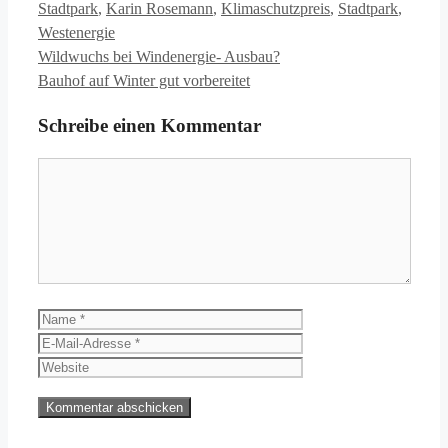
Stadtpark
,
Karin Rosemann
,
Klimaschutzpreis
,
Stadtpark
,
Westenergie
Wildwuchs bei Windenergie- Ausbau?
Bauhof auf Winter gut vorbereitet
Schreibe einen Kommentar
Kommentar
Name
E-
Mail-
Website
Adresse