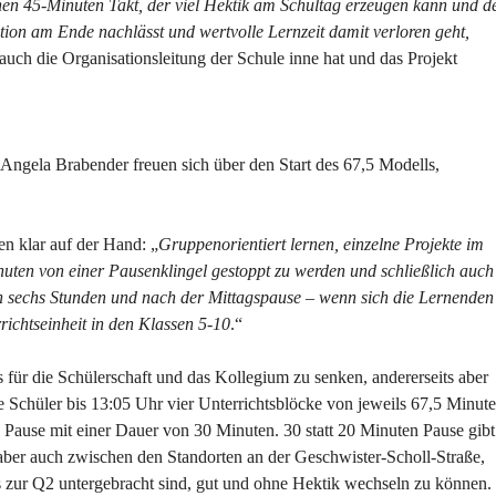
en 45-Minuten Takt, der viel Hektik am Schultag erzeugen kann und d
tion am Ende nachlässt und wertvolle Lernzeit damit verloren geht,
h auch die Organisationsleitung der Schule inne hat und das Projekt
n Angela Brabender freuen sich über den Start des 67,5 Modells,
en klar auf der Hand: „
Gruppenorientiert lernen, einzelne Projekte im
uten von einer Pausenklingel gestoppt zu werden und schließlich auch
ch sechs Stunden und nach der Mittagspause – wenn sich die Lernenden
ichtseinheit in den Klassen 5-10
.“
 für die Schülerschaft und das Kollegium zu senken, andererseits aber
ie Schüler bis 13:05 Uhr vier Unterrichtsblöcke von jeweils 67,5 Minute
e Pause mit einer Dauer von 30 Minuten. 30 statt 20 Minuten Pause gibt
aber auch zwischen den Standorten an der Geschwister-Scholl-Straße,
s zur Q2 untergebracht sind, gut und ohne Hektik wechseln zu können.