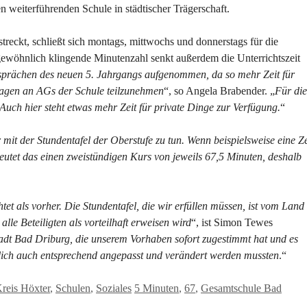
en weiterführenden Schule in städtischer Trägerschaft.
treckt, schließt sich montags, mittwochs und donnerstags für die
gewöhnlich klingende Minutenzahl senkt außerdem die Unterrichtszeit
prächen des neuen 5. Jahrgangs aufgenommen, da so mehr Zeit für
 Tagen an AGs der Schule teilzunehmen
“, so Angela Brabender. „
Für die
 Auch hier steht etwas mehr Zeit für private Dinge zur Verfügung.
“
mit der Stundentafel der Oberstufe zu tun. Wenn beispielsweise eine Ze
tet das einen zweistündigen Kurs von jeweils 67,5 Minuten, deshalb
t als vorher. Die Stundentafel, die wir erfüllen müssen, ist vom Land
lle Beteiligten als vorteilhaft erweisen wird
“, ist Simon Tewes
adt Bad Driburg, die unserem Vorhaben sofort zugestimmt hat und es
lich auch entsprechend angepasst und verändert werden mussten
.“
Schlagwörter
reis Höxter
,
Schulen
,
Soziales
5 Minuten
,
67
,
Gesamtschule Bad