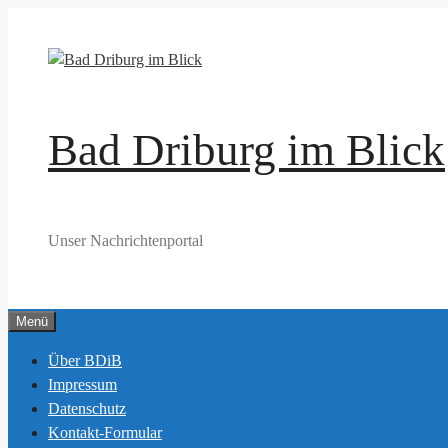
Zum
Inhalt
springen
Bad Driburg im Blick
Unser Nachrichtenportal
Menü
Über BDiB
Impressum
Datenschutz
Kontakt-Formular