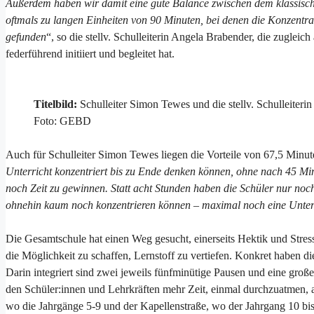
Außerdem haben wir damit eine gute Balance zwischen dem klassisch
oftmals zu langen Einheiten von 90 Minuten, bei denen die Konzentra
gefunden
“, so die stellv. Schulleiterin Angela Brabender, die zugleic
federführend initiiert und begleitet hat.
Titelbild:
Schulleiter Simon Tewes und die stellv. Schulleiteri
Foto: GEBD
Auch für Schulleiter Simon Tewes liegen die Vorteile von 67,5 Minut
Unterricht konzentriert bis zu Ende denken können, ohne nach 45 Min
noch Zeit zu gewinnen. Statt acht Stunden haben die Schüler nur no
ohnehin kaum noch konzentrieren können – maximal noch eine Unterr
Die Gesamtschule hat einen Weg gesucht, einerseits Hektik und Stress
die Möglichkeit zu schaffen, Lernstoff zu vertiefen. Konkret haben d
Darin integriert sind zwei jeweils fünfminütige Pausen und eine groß
den Schüler:innen und Lehrkräften mehr Zeit, einmal durchzuatmen, 
wo die Jahrgänge 5-9 und der Kapellenstraße, wo der Jahrgang 10 bi