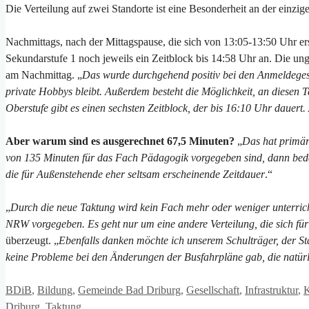
Die Verteilung auf zwei Standorte ist eine Besonderheit an der einzig
Nachmittags, nach der Mittagspause, die sich von 13:05-13:50 Uhr ers
Sekundarstufe 1 noch jeweils ein Zeitblock bis 14:58 Uhr an. Die un
am Nachmittag. „
Das wurde durchgehend positiv bei den Anmeldeges
private Hobbys bleibt. Außerdem besteht die Möglichkeit, an diesen
Oberstufe gibt es einen sechsten Zeitblock, der bis 16:10 Uhr dauert.
Aber warum sind es ausgerechnet 67,5 Minuten?
„
Das hat primär 
von 135 Minuten für das Fach Pädagogik vorgegeben sind, dann bedeu
die für Außenstehende eher seltsam erscheinende Zeitdauer
.“
„
Durch die neue Taktung wird kein Fach mehr oder weniger unterrichte
NRW vorgegeben. Es geht nur um eine andere Verteilung, die sich für a
überzeugt. „
Ebenfalls danken möchte ich unserem Schulträger, der St
keine Probleme bei den Änderungen der Busfahrpläne gab, die natür
Kategorien
BDiB
,
Bildung
,
Gemeinde Bad Driburg
,
Gesellschaft
,
Infrastruktur
,
K
Driburg
,
Taktung