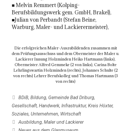
■ Melvin Remmert (Kolping-
Berufsbildungswerk gem. GmbH, Brakel),
■Julian von Perbandt (Stefan Beine,
Warburg, Maler- und Lackierermeister),
Die erfolgreichen Maler-Auszubildenden zusammen mit
dem Prüfungsausschuss und dem Obermeister der Maler u.
Lackierer Innung Holzminden Heiko Hartmann (links),
Obermeister Alfred Gemmeke (2 von links), Carina Bolte
Lehrlingswartin Holzminden (rechts), Johannes Schulte (2
von rechts) Lehrer Berufskolleg und Thomas Hartmann (3
von rechts)
Kategorien
BDiB
,
Bildung
,
Gemeinde Bad Driburg
,
Gesellschaft
,
Handwerk
,
Infrastruktur
,
Kreis Höxter
,
Soziales
,
Unternehmen
,
Wirtschaft
Schlagwörter
Ausbildung
,
Maler und Lackierer
Neues aus dem Glasmuseum