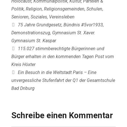
Holocaust
,
Kommunalpolitik
,
Kultur
,
Parteien &
Politik
,
Religion
,
Religionsgemeinden
,
Schulen
,
Senioren
,
Soziales
,
Vereinsleben
Schlagwörter
75 Jahre Grundgesetz
,
Bündnis #5vor1933
,
Demonstrationszug
,
Gymnasium St. Xaver.
Gymnasium St. Kaspar
115.027 stimmberechtigte Bürgerinnen und
Bürger erhalten in den kommenden Tagen Post vom
Kreis Höxter
Ein Besuch in die Weltstadt Paris – Eine
unvergessliche Stufenfahrt der Q1 der Gesamtschule
Bad Driburg
Schreibe einen Kommentar