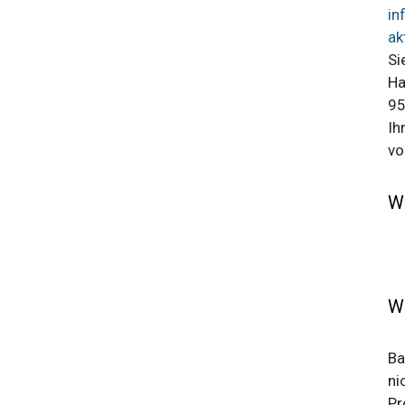
in
ak
Si
Ha
95
Ih
vo
W
W
Ba
ni
Pr