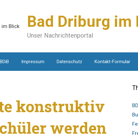
Bad Driburg im 
Unser Nachrichtenportal
 BDiB
Impressum
Datenschutz
Kontakt-Formular
T
te konstruktiv
BD
Bu
Schüler werden
Fe
Fr