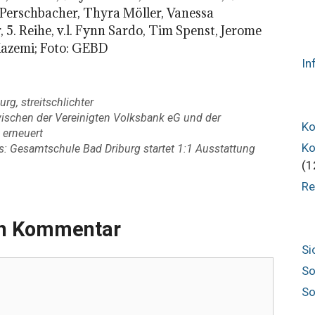
na Perschbacher, Thyra Möller, Vanessa
 5. Reihe, v.l. Fynn Sardo, Tim Spenst, Jerome
azemi; Foto: GEBD
In
urg
,
streitschlichter
ischen der Vereinigten Volksbank eG und der
Ko
 erneuert
Ko
us: Gesamtschule Bad Driburg startet 1:1 Ausstattung
(1
Re
en Kommentar
Si
So
So