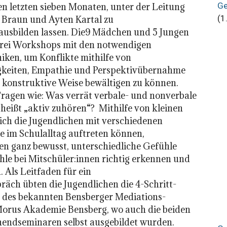
Ge
en letzten sieben Monaten, unter der Leitung
(1
d Braun und Ayten Kartal zu
n ausbilden lassen. Die9 Mädchen und 5 Jungen
 drei Workshops mit den notwendigen
iken, um Konflikte mithilfe von
keiten, Empathie und Perspektivübernahme
d konstruktive Weise bewältigen zu können.
Fragen wie: Was verrät verbale- und nonverbale
ißt „aktiv zuhören“? Mithilfe von kleinen
sich die Jugendlichen mit verschiedenen
ie im Schulalltag auftreten können,
en ganz bewusst, unterschiedliche Gefühle
hle bei Mitschüler:innen richtig erkennen und
 Als Leitfaden für ein
räch übten die Jugendlichen die 4-Schritt-
s des bekannten Bensberger Mediations-
orus Akademie Bensberg, wo auch die beiden
endseminaren selbst ausgebildet wurden.