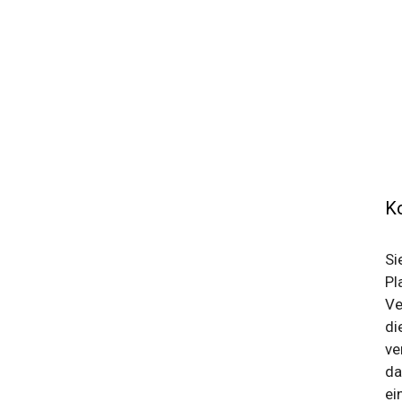
Ko
Si
Pl
Ve
di
ve
da
ei