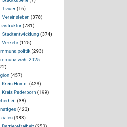
Stadtkapelle
(7)
Trauer
(16)
Vereinsleben
(378)
frastruktur
(781)
Stadtentwicklung
(374)
Verkehr
(125)
mmunalpolitik
(293)
mmunalwahl 2025
22)
gion
(457)
Kreis Höxter
(423)
Kreis Paderborn
(199)
cherheit
(38)
nstiges
(423)
ziales
(983)
Barrierefreiheit
(253)