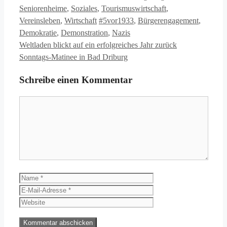
Seniorenheime
,
Soziales
,
Tourismuswirtschaft
,
Schlagwörter
Vereinsleben
,
Wirtschaft
#5vor1933
,
Bürgerengagement
,
Demokratie
,
Demonstration
,
Nazis
Weltladen blickt auf ein erfolgreiches Jahr zurück
Sonntags-Matinee in Bad Driburg
Schreibe einen Kommentar
Kommentar
Name
E-
Mail-
Website
Adresse