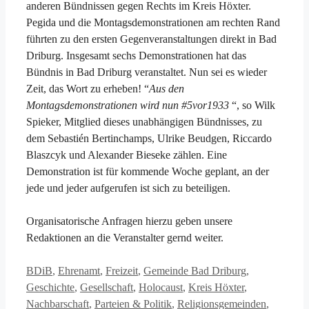
anderen Bündnissen gegen Rechts im Kreis Höxter.
Pegida und die Montagsdemonstrationen am rechten Rand
führten zu den ersten Gegenveranstaltungen direkt in Bad
Driburg. Insgesamt sechs Demonstrationen hat das
Bündnis in Bad Driburg veranstaltet. Nun sei es wieder
Zeit, das Wort zu erheben! “
Aus den
Montagsdemonstrationen wird nun #5vor1933
“, so Wilk
Spieker, Mitglied dieses unabhängigen Bündnisses, zu
dem Sebastién Bertinchamps, Ulrike Beudgen, Riccardo
Blaszcyk und Alexander Bieseke zählen. Eine
Demonstration ist für kommende Woche geplant, an der
jede und jeder aufgerufen ist sich zu beteiligen.
Organisatorische Anfragen hierzu geben unsere
Redaktionen an die Veranstalter gernd weiter.
Kategorien
BDiB
,
Ehrenamt
,
Freizeit
,
Gemeinde Bad Driburg
,
Geschichte
,
Gesellschaft
,
Holocaust
,
Kreis Höxter
,
Nachbarschaft
,
Parteien & Politik
,
Religionsgemeinden
,