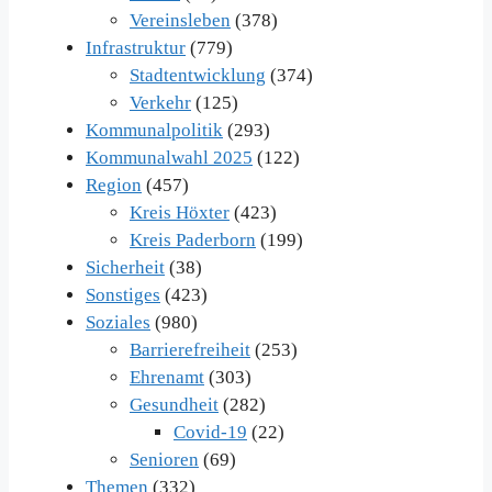
Vereinsleben
(378)
Infrastruktur
(779)
Stadtentwicklung
(374)
Verkehr
(125)
Kommunalpolitik
(293)
Kommunalwahl 2025
(122)
Region
(457)
Kreis Höxter
(423)
Kreis Paderborn
(199)
Sicherheit
(38)
Sonstiges
(423)
Soziales
(980)
Barrierefreiheit
(253)
Ehrenamt
(303)
Gesundheit
(282)
Covid-19
(22)
Senioren
(69)
Themen
(332)