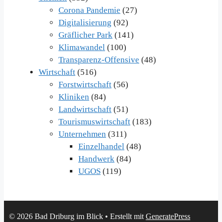
Corona Pandemie
(27)
Digitalisierung
(92)
Gräflicher Park
(141)
Klimawandel
(100)
Transparenz-Offensive
(48)
Wirtschaft
(516)
Forstwirtschaft
(56)
Kliniken
(84)
Landwirtschaft
(51)
Tourismuswirtschaft
(183)
Unternehmen
(311)
Einzelhandel
(48)
Handwerk
(84)
UGOS
(119)
© 2026 Bad Driburg im Blick
• Erstellt mit
GeneratePress