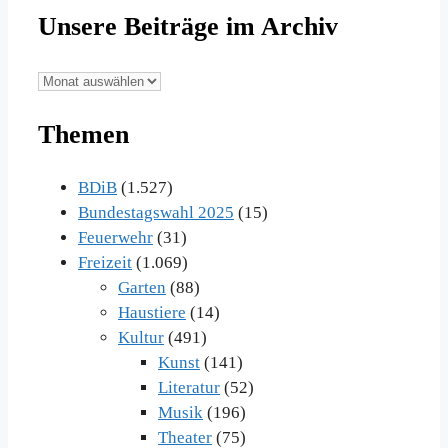
Unsere Beiträge im Archiv
Unsere
Beiträge
Themen
im
Archiv
BDiB
(1.527)
Bundestagswahl 2025
(15)
Feuerwehr
(31)
Freizeit
(1.069)
Garten
(88)
Haustiere
(14)
Kultur
(491)
Kunst
(141)
Literatur
(52)
Musik
(196)
Theater
(75)