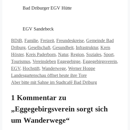
Bad Driburger EGV Hütte
EGV Sandebeck
Kategorien
BDiB
,
Familie
,
Freizeit
,
Freundeskreise
,
Gemeinde Bad
Driburg
,
Gesellschaft
,
Gesundheit
,
Infrastruktur
,
Kreis
Höxter
,
Kreis Paderborn
,
Natur
,
Region
,
Soziales
,
Sport
,
Schlagwörter
Tourismus
,
Vereinsleben
Eggegebirge
,
Eggegebirgsverein
,
EGV
,
Hochstift
,
Wanderwege
,
Werner Hoppe
Landesgartenschau öffnet heute ihre Tore
Aber bitte mit Sahne im Stadtcafé Bad Driburg
1 Kommentar zu
„Eggegebirgsverein sorgt sich
um Wanderwege“