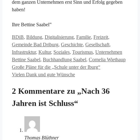
dem ganzen Unternehmen erst Sinn und Erfolg gegeben
haben!
Ihre Bettine Saabel”
Kategorien
BDiB
,
Bildung
,
Digitalisierung
,
Familie
,
Freizeit
,
Gemeinde Bad Driburg
,
Geschichte
,
Gesellschaft
,
Schlagwö
Infrastruktur
,
Kultur
,
Soziales
,
Tourismus
,
Unternehmen
Bettine Saabel
,
Buchhandlung Saabel
,
Cornelia Wiethaup
Große Pläne für die „Schule unter der Iburg“
Vielen Dank und gute Wünsche
2 Kommentare zu „Nach 36
Jahren ist Schluss“
Thomas Blüthner