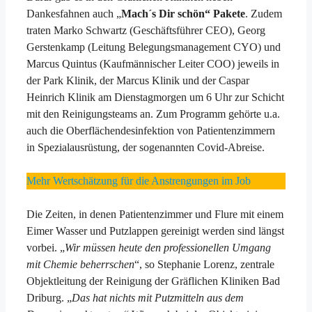
Dankesfahnen auch „
Mach´s Dir schön“ Pakete
. Zudem
traten Marko Schwartz (Geschäftsführer CEO), Georg
Gerstenkamp (Leitung Belegungsmanagement CYO) und
Marcus Quintus (Kaufmännischer Leiter COO) jeweils in
der Park Klinik, der Marcus Klinik und der Caspar
Heinrich Klinik am Dienstagmorgen um 6 Uhr zur Schicht
mit den Reinigungsteams an. Zum Programm gehörte u.a.
auch die Oberflächendesinfektion von Patientenzimmern
in Spezialausrüstung, der sogenannten Covid-Abreise.
Mehr Wertschätzung für die Anstrengungen im Job
Die Zeiten, in denen Patientenzimmer und Flure mit einem
Eimer Wasser und Putzlappen gereinigt werden sind längst
vorbei. „
Wir müssen heute den professionellen Umgang
mit Chemie beherrschen
“, so Stephanie Lorenz, zentrale
Objektleitung der Reinigung der Gräflichen Kliniken Bad
Driburg. „
Das hat nichts mit Putzmitteln aus dem