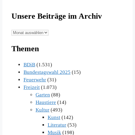
Unsere Beiträge im Archiv
Unsere
Beiträge
Themen
im
Archiv
BDiB
(1.531)
Bundestagswahl 2025
(15)
Feuerwehr
(31)
Freizeit
(1.073)
Garten
(88)
Haustiere
(14)
Kultur
(493)
Kunst
(142)
Literatur
(53)
Musik
(198)