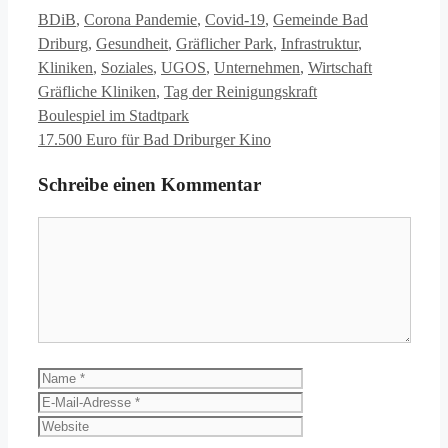
Kategorien
BDiB
,
Corona Pandemie
,
Covid-19
,
Gemeinde Bad
Driburg
,
Gesundheit
,
Gräflicher Park
,
Infrastruktur
,
Schlagwörte
Kliniken
,
Soziales
,
UGOS
,
Unternehmen
,
Wirtschaft
Gräfliche Kliniken
,
Tag der Reinigungskraft
Boulespiel im Stadtpark
17.500 Euro für Bad Driburger Kino
Schreibe einen Kommentar
Kommentar
Name
E-
Mail-
Website
Adresse