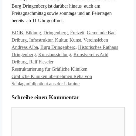
Burg Dringenberg ist darüber hinaus auch am
Freitagnachmittag sowie sonntags und an Feiertagen
bereits ab 11 Uhr geöffnet.
Kategorien
BDiB
,
Bildung
,
Dringenberg
,
Freizeit
,
Gemeinde Bad
Schlagwörter
Driburg
,
Infrastruktur
,
Kultur
,
Kunst
,
Vereinsleben
Andreas Alba
,
Burg Dringenberg
,
Historisches Rathaus
Dringenberg
,
Kunstausstellung
,
Kunstvereins Artd
Driburg
,
Ralf Fieseler
Restrukturierung für Gräfliche Kliniken
Gräfliche Kliniken übernehmen Reha von
Schlaganfallpatient aus der Ukraine
Schreibe einen Kommentar
Kommentar