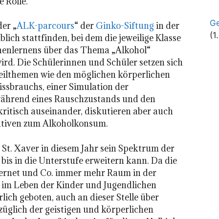
e Rolle.
Ge
er „
ALK-parcours
“ der
Ginko-Siftung
in der
(1
lich stattfinden, bei dem die jeweilige Klasse
onenlernens über das Thema „Alkohol“
ird. Die Schülerinnen und Schüler setzen sich
 Teilthemen wie den möglichen körperlichen
issbrauchs, einer Simulation der
während eines Rauschzustands und den
ritisch auseinander, diskutieren aber auch
ativen zum Alkoholkonsum.
as St. Xaver in diesem Jahr sein Spektrum der
is in die Unterstufe erweitern kann. Da die
ernet und Co. immer mehr Raum in der
 im Leben der Kinder und Jugendlichen
rlich geboten, auch an dieser Stelle über
üglich der geistigen und körperlichen