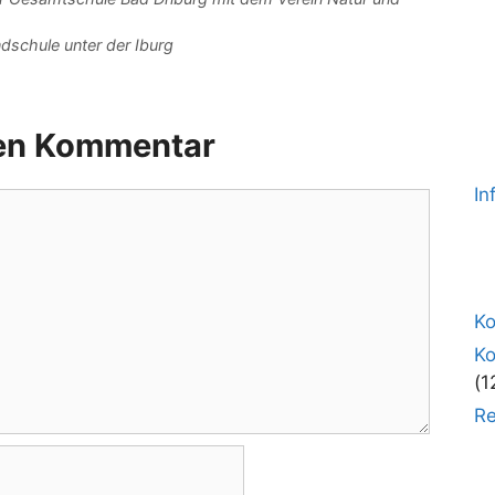
dschule unter der Iburg
nen Kommentar
In
Ko
K
(1
Re