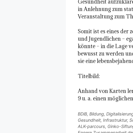
Gesundheit aufzuklären.
in Anlehnung zum stat
Veranstaltung zum Th
Somit ist es eines der 
und Jugendlichen – ega
könnte – in die Lage 
bewusst zu werden und 
sie eine lebensbejahen
Titelbild:
Anhand von Karten ler
9 u. a. einen mögliche
Kategorien
BDiB
,
Bildung
,
Digitalisierun
Gesundheit
,
Infrastruktur
,
S
Schlagwörter
ALK-parcours
,
Ginko-Siftun
Engere Zusammenarbeit der