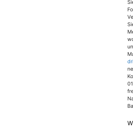
Si
Fo
Ve
Si
Me
wo
un
Ma
dr
ne
Ko
01
fr
Na
Ba
W