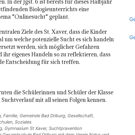
 In der Jgst. 6 ist bereits für dieses Halbjahr
tfindenden Biologieunterrichts eine
ema “Onlinesucht“ geplant.
Ge
zentralen Ziele des St. Xaver, dass die Kinder
Ge
l um welche potenzielle Sucht es sich handeln
versetzt werden, sich möglicher Gefahren
ihr eigenes Handeln so zu reflektieren, dass
de Entscheidung für sich treffen.
nten die Schülerinnen und Schüler der Klasse
n Suchtverlauf mit all seinen Folgen kennen.
g
,
Familie
,
Gemeinde Bad Driburg
,
Gesellschaft
,
chulen
,
Soziales
g
,
Gymnasium St Xaver
,
Suchtpravention
 Gesamtschule Bad Driburg mit dem Verein Natur und