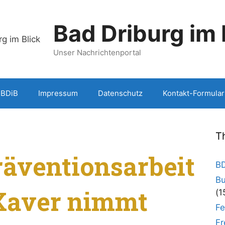
Bad Driburg im 
Unser Nachrichtenportal
 BDiB
Impressum
Datenschutz
Kontakt-Formular
T
äventionsarbeit
BD
Bu
 Xaver nimmt
(1
Fe
Fr