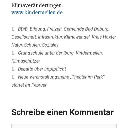
Klimaveränderungen.
www.kindermeilen.de
Kategorien
BDiB
,
Bildung
,
Freizeit
,
Gemeinde Bad Driburg
,
Gesellschaft
,
Infrastruktur
,
Klimawandel
,
Kreis Höxter
,
Natur
,
Schulen
,
Soziales
Schlagwörter
Grundschule unter der Iburg
,
Kindermeilen
,
Klimaschützer
Debatte über Impfpflicht
Neue Veranstaltungsreihe „Theater im Park“
startet im Februar
Schreibe einen Kommentar
Kommentar