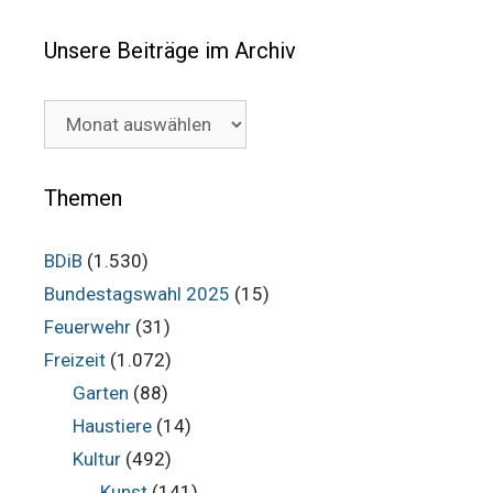
Unsere Beiträge im Archiv
Unsere
Beiträge
im
Archiv
Themen
BDiB
(1.530)
Bundestagswahl 2025
(15)
Feuerwehr
(31)
Freizeit
(1.072)
Garten
(88)
Haustiere
(14)
Kultur
(492)
Kunst
(141)