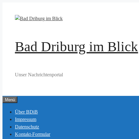
Zum
Inhalt
springen
Bad Driburg im Blick
Unser Nachrichtenportal
Menü
Über BDiB
Impressum
Datenschutz
Kontakt-Formular