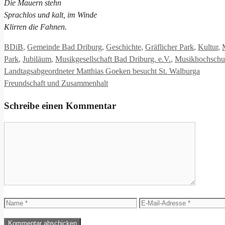
Die Mauern stehn
Sprachlos und kalt, im Winde
Klirren die Fahnen.
Kategorien
BDiB
,
Gemeinde Bad Driburg
,
Geschichte
,
Gräflicher Park
,
Kultur
,
Park
,
Jubiläum
,
Musikgesellschaft Bad Driburg. e.V.
,
Musikhochschu
Landtagsabgeordneter Matthias Goeken besucht St. Walburga
Freundschaft und Zusammenhalt
Schreibe einen Kommentar
Kommentar
Name
E-
Mail-