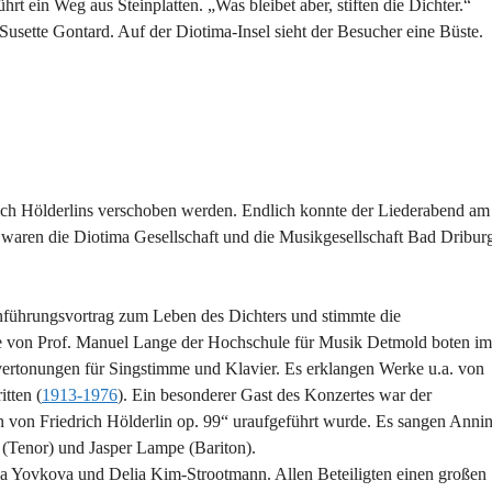
rt ein Weg aus Steinplatten. „Was bleibet aber, stiften die Dichter.“
usette Gontard. Auf der Diotima-Insel sieht der Besucher eine Büste.
ich Hölderlins verschoben werden. Endlich konnte der Liederabend am
r waren die Diotima Gesellschaft und die Musikgesellschaft Bad Dribur
Einführungsvortrag zum Leben des Dichters und stimmte die
se von Prof. Manuel Lange der Hochschule für Musik Detmold boten im
vertonungen für Singstimme und Klavier. Es erklangen Werke u.a. von
tten (
1913-1976
). Ein besonderer Gast des Konzertes war der
von Friedrich Hölderlin op. 99“ uraufgeführt wurde. Es sangen Anni
(Tenor) und Jasper Lampe (Bariton).
a Yovkova und Delia Kim-Strootmann. Allen Beteiligten einen großen