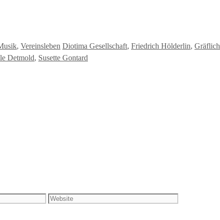
Schlagwörter
Musik
,
Vereinsleben
Diotima Gesellschaft
,
Friedrich Hölderlin
,
Gräflich
le Detmold
,
Susette Gontard
Website