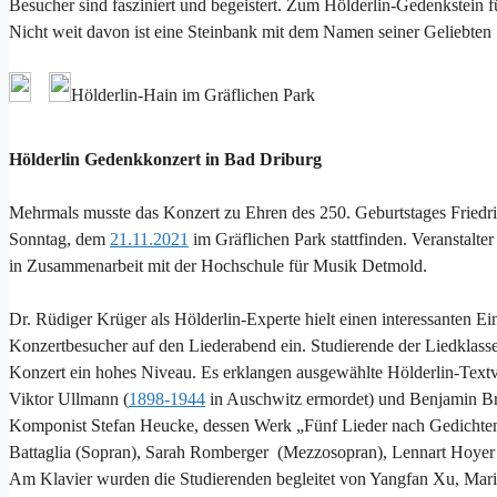
Besucher sind fasziniert und begeistert. Zum Hölderlin-Gedenkstein füh
Nicht weit davon ist eine Steinbank mit dem Namen seiner Geliebten S
Hölderlin-Hain im Gräflichen Park
Hölderlin Gedenkkonzert in Bad Driburg
Mehrmals musste das Konzert zu Ehren des 250. Geburtstages Friedr
Sonntag, dem
21.11.2021
im Gräflichen Park stattfinden. Veranstalte
in Zusammenarbeit mit der Hochschule für Musik Detmold.
Dr. Rüdiger Krüger als Hölderlin-Experte hielt einen interessanten 
Konzertbesucher auf den Liederabend ein. Studierende der Liedklas
Konzert ein hohes Niveau. Es erklangen ausgewählte Hölderlin-Text
Viktor Ullmann (
1898-1944
in Auschwitz ermordet) und Benjamin Bri
Komponist Stefan Heucke, dessen Werk „Fünf Lieder nach Gedichten 
Battaglia (Sopran), Sarah Romberger (Mezzosopran), Lennart Hoyer 
Am Klavier wurden die Studierenden begleitet von Yangfan Xu, Mari