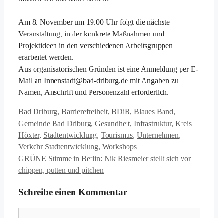
Am 8. November um 19.00 Uhr folgt die nächste
Veranstaltung, in der konkrete Maßnahmen und
Projektideen in den verschiedenen Arbeitsgruppen
erarbeitet werden.
Aus organisatorischen Gründen ist eine Anmeldung per E-
Mail an Innenstadt@bad-driburg.de mit Angaben zu
Namen, Anschrift und Personenzahl erforderlich.
Kategorien
Bad Driburg
,
Barrierefreiheit
,
BDiB
,
Blaues Band
,
Gemeinde Bad Driburg
,
Gesundheit
,
Infrastruktur
,
Kreis
Höxter
,
Stadtentwicklung
,
Tourismus
,
Unternehmen
,
Schlagwörter
Verkehr
Stadtentwicklung
,
Workshops
GRÜNE Stimme in Berlin: Nik Riesmeier stellt sich vor
chippen, putten und pitchen
Schreibe einen Kommentar
Kommentar